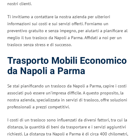
nostri clienti.
Ti invitiamo a contattare la nostra azienda per ulteriori
informazioni sui costi e sui servizi offerti. Forniamo un
preventivo gratuito e senza impegno, per aiutarti a pianificare al
meglio il tuo trasloco da Napoli a Parma. Affidati a noi per un
trasloco senza stress e di successo.
Trasporto Mobili Economico
da Napoli a Parma
Se stai pianificando un trasloco da Napoli a Parma, capire i costi
associati può essere un’impresa difficile. A questo proposito, la
nostra azienda, specializzata in servizi di trasloco, offre soluzioni
professionali a prezzi competitivi.
I costi di un trasloco sono influenzati da diversi fattori, tra cui la
distanza, la quantità di beni da trasportare e i servizi aggiuntivi
richiesti. La distanza tra Napoli e Parma è di circa 400 chilometri,