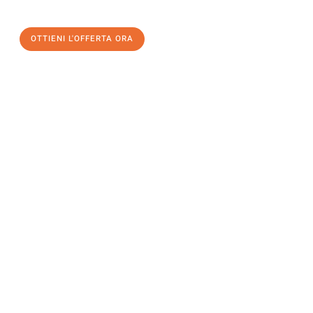
OTTIENI L'OFFERTA ORA