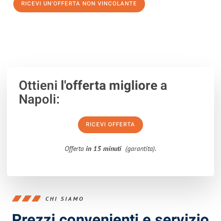
RICEVI UN'OFFERTA NON VINCOLANTE
100% non vincolante – Risposta garantita entro 15 minuti.
Ottieni
l'offerta migliore
a
Napoli:
RICEVI OFFERTA
Offerta
in 15 minuti
(garantita).
CHI SIAMO
Prezzi convenienti e servizio