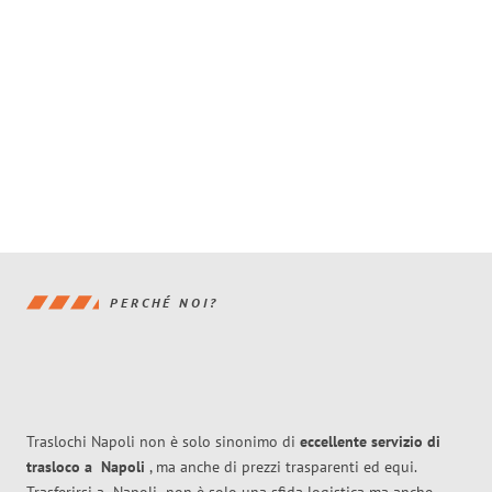
PERCHÉ NOI?
Traslochi Napoli non è solo sinonimo di
eccellente
servizio di
trasloco
a
Napoli
, ma anche di prezzi trasparenti ed equi.