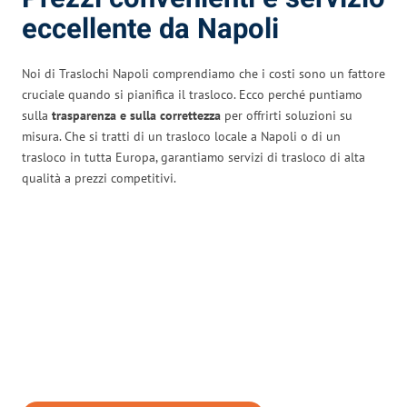
eccellente da Napoli
Noi di Traslochi Napoli comprendiamo che i costi sono un fattore
cruciale quando si pianifica il trasloco. Ecco perché puntiamo
sulla
trasparenza e sulla correttezza
per offrirti soluzioni su
misura. Che si tratti di un trasloco locale a Napoli o di un
trasloco in tutta Europa, garantiamo servizi di trasloco di alta
qualità a prezzi competitivi.