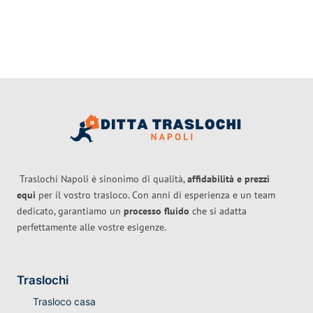
Traslochi Napoli è sinonimo di qualità,
affidabilità e prezzi
equi
per il vostro trasloco. Con anni di esperienza e un team
dedicato, garantiamo un
processo fluido
che si adatta
perfettamente alle vostre esigenze.
Traslochi
Trasloco casa