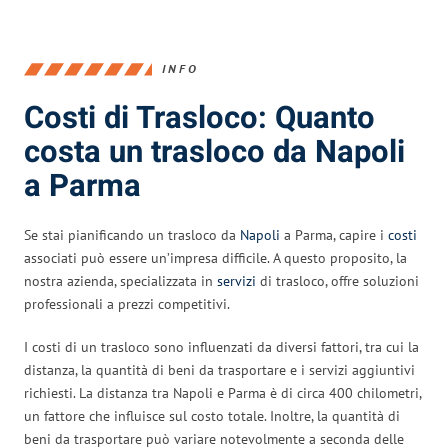
INFO
Costi di Trasloco: Quanto
costa un trasloco da Napoli
a Parma
Se stai pianificando un trasloco da
Napoli
a Parma, capire i
costi
associati può essere un’impresa difficile. A questo proposito, la
nostra azienda, specializzata in
servizi
di trasloco, offre soluzioni
professionali a prezzi competitivi.
I costi di un trasloco sono influenzati da diversi fattori, tra cui la
distanza, la quantità di beni da trasportare e i servizi aggiuntivi
richiesti. La distanza tra Napoli e Parma è di circa 400 chilometri,
un fattore che influisce sul costo totale. Inoltre, la quantità di
beni da trasportare può variare notevolmente a seconda delle