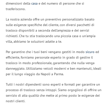
dimensioni della
casa
e del numero di persone che si
trasferiscono.
La nostra azienda offre un preventivo personalizzato basato
sulle esigenze specifiche del cliente, con diversi pacchetti di
trasloco disponibili a seconda dell’ampiezza e dei servizi
richiesti. Che tu stia traslocando una piccola casa o un’ampia
villa, abbiamo le soluzioni adatte a te.
Per garantire che i tuoi beni vengano gestiti in modo
sicuro
ed
efficiente, forniamo personale esperto in grado di gestire il
trasloco in modo professionale, garantendo che nulla venga
danneggiato. Utilizziamo veicoli moderni e ben mantenuti, ideali
per il lungo viaggio da Napoli a Parma.
Tutti i nostri dipendenti sono esperti e formati per garantire un
processo di trasloco senza intoppi. Siamo orgogliosi di offrire un
servizio di alta qualità che mette al primo posto le esigenze dei
nostri clienti.