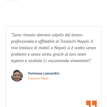
“Sono rimasto davvero colpito dal lavoro
professionale e affidabile di Traslochi Napoli. Il
mio trasloco di mobili a Napoli si è svolto senza
problemi e senza stress grazie al loro team
esperto e cordiale. Li raccomando vivamente!”.
Tommaso Leonardini
Trasloco a Napoli