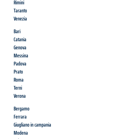
Rimini
Taranto
Venezia
Bari
Catania
Genova
Messina
Padova
Prato
Roma
Terni
Verona
Bergamo
Ferrara
Giugliano in campania
Modena