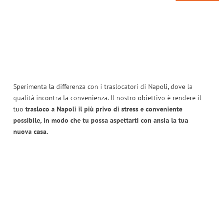
Sperimenta la differenza con i traslocatori di Napoli, dove la
qualità incontra la convenienza. Il nostro obiettivo è rendere il
tuo
trasloco a Napoli il più privo di stress e conveniente
possibile, in modo che tu possa aspettarti con ansia la tua
nuova casa.