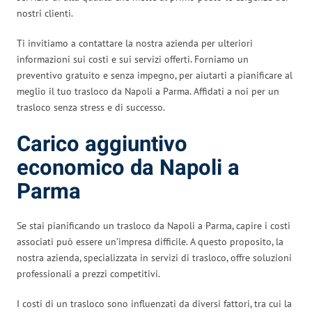
nostri clienti.
Ti invitiamo a contattare la nostra azienda per ulteriori
informazioni sui costi e sui servizi offerti. Forniamo un
preventivo gratuito e senza impegno, per aiutarti a pianificare al
meglio il tuo trasloco da Napoli a Parma. Affidati a noi per un
trasloco senza stress e di successo.
Carico aggiuntivo
economico da Napoli a
Parma
Se stai pianificando un trasloco da Napoli a Parma, capire i costi
associati può essere un’impresa difficile. A questo proposito, la
nostra azienda, specializzata in servizi di trasloco, offre soluzioni
professionali a prezzi competitivi.
I costi di un trasloco sono influenzati da diversi fattori, tra cui la