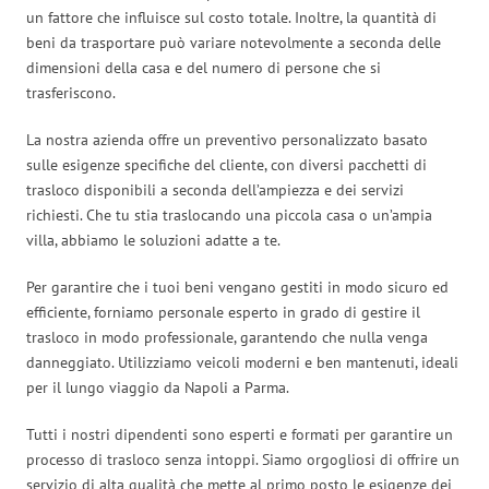
un fattore che influisce sul costo totale. Inoltre, la quantità di
beni da trasportare può variare notevolmente a seconda delle
dimensioni della casa e del numero di persone che si
trasferiscono.
La nostra azienda offre un preventivo personalizzato basato
sulle esigenze specifiche del cliente, con diversi pacchetti di
trasloco disponibili a seconda dell’ampiezza e dei servizi
richiesti. Che tu stia traslocando una piccola casa o un’ampia
villa, abbiamo le soluzioni adatte a te.
Per garantire che i tuoi beni vengano gestiti in modo sicuro ed
efficiente, forniamo personale esperto in grado di gestire il
trasloco in modo professionale, garantendo che nulla venga
danneggiato. Utilizziamo veicoli moderni e ben mantenuti, ideali
per il lungo viaggio da Napoli a Parma.
Tutti i nostri dipendenti sono esperti e formati per garantire un
processo di trasloco senza intoppi. Siamo orgogliosi di offrire un
servizio di alta qualità che mette al primo posto le esigenze dei