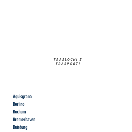
TRASLOCHI E
TRASPORTI​
Aquisgrana
Berlino
Bochum
Bremerhaven
Duisburg