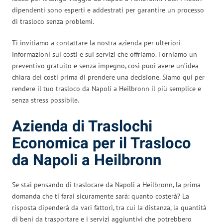
dipendenti sono esperti e addestrati per garantire un processo
di trasloco senza problemi.
Ti invitiamo a contattare la nostra azienda per ulteriori
informazioni sui costi e sui servizi che offriamo. Forniamo un
preventivo gratuito e senza impegno, così puoi avere un’idea
chiara dei costi prima di prendere una decisione. Siamo qui per
rendere il tuo trasloco da Napoli a Heilbronn il più semplice e
senza stress possibile.
Azienda di Traslochi
Economica per il Trasloco
da Napoli a Heilbronn
Se stai pensando di traslocare da Napoli a Heilbronn, la prima
domanda che ti farai sicuramente sarà: quanto costerà? La
risposta dipenderà da vari fattori, tra cui la distanza, la quantità
di beni da trasportare e i servizi aggiuntivi che potrebbero