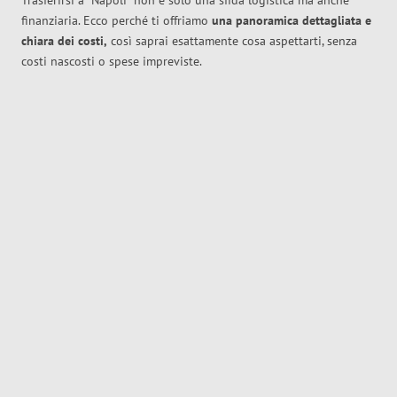
Trasferirsi a
Napoli
non è solo una sfida logistica ma anche
finanziaria. Ecco perché ti offriamo
una panoramica dettagliata e
chiara dei costi,
così saprai esattamente cosa aspettarti, senza
costi nascosti o spese impreviste.