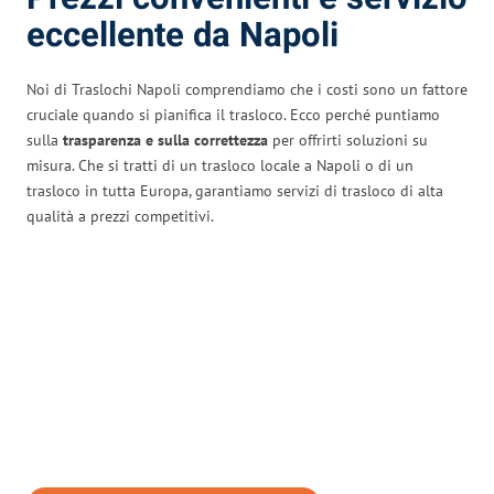
eccellente da Napoli
Noi di Traslochi Napoli comprendiamo che i costi sono un fattore
cruciale quando si pianifica il trasloco. Ecco perché puntiamo
sulla
trasparenza e sulla correttezza
per offrirti soluzioni su
misura. Che si tratti di un trasloco locale a Napoli o di un
trasloco in tutta Europa, garantiamo servizi di trasloco di alta
qualità a prezzi competitivi.