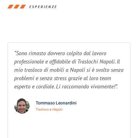
ESPERIENZE
“Sono rimasto davvero colpito dal lavoro
professionale e affidabile di Traslochi Napoli. Il
mio trasloco di mobili a Napoli si è svolto senza
problemi e senza stress grazie al loro team
esperto e cordiale. Li raccomando vivamente!”.
Tommaso Leonardini
Trasloco a Napoli