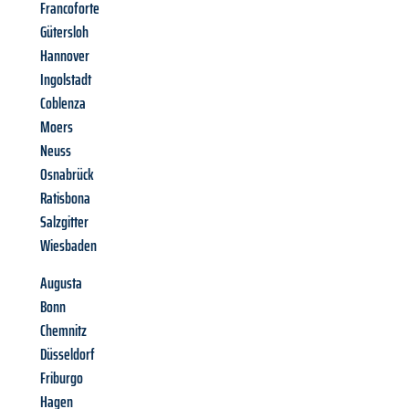
Francoforte
Gütersloh
Hannover
Ingolstadt
Coblenza
Moers
Neuss
Osnabrück
Ratisbona
Salzgitter
Wiesbaden
Augusta
Bonn
Chemnitz
Düsseldorf
Friburgo
Hagen