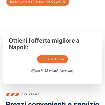
RICEVI UN'OFFERTA NON VINCOLANTE
100% non vincolante – Risposta garantita entro 15 minuti.
Ottieni
l'offerta migliore
a
Napoli:
RICEVI OFFERTA
Offerta
in 15 minuti
(garantita).
CHI SIAMO
Prezzi convenienti e servizio