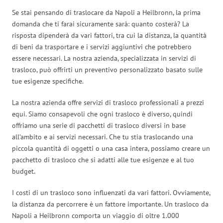
Se stai pensando di traslocare da Napoli a Heilbronn, la prima
domanda che ti farai sicuramente sarà: quanto costerà? La
risposta dipenderà da vari fattori, tra cui la distanza, la quantità
di beni da trasportare e i servizi aggiuntivi che potrebbero
essere necessari. La nostra azienda, specializzata in servizi di
trasloco, può offrirti un preventivo personalizzato basato sulle
tue esigenze specifiche.
La nostra azienda offre servizi di trasloco professionali a prezzi
equi. Siamo consapevoli che ogni trasloco è diverso, quindi
offriamo una serie di pacchetti di trasloco diversi in base
all’ambito e ai servizi necessari. Che tu stia traslocando una
piccola quantità di oggetti o una casa intera, possiamo creare un
pacchetto di trasloco che si adatti alle tue esigenze e al tuo
budget.
I costi di un trasloco sono influenzati da vari fattori. Ovviamente,
la distanza da percorrere è un fattore importante. Un trasloco da
Napoli a Heilbronn comporta un viaggio di oltre 1.000