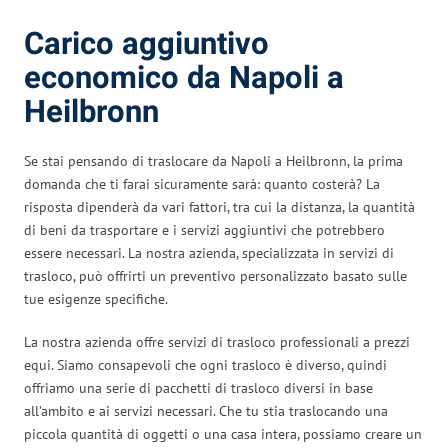
Carico aggiuntivo
economico da Napoli a
Heilbronn
Se stai pensando di traslocare da Napoli a Heilbronn, la prima
domanda che ti farai sicuramente sarà: quanto costerà? La
risposta dipenderà da vari fattori, tra cui la distanza, la quantità
di beni da trasportare e i servizi aggiuntivi che potrebbero
essere necessari. La nostra azienda, specializzata in servizi di
trasloco, può offrirti un preventivo personalizzato basato sulle
tue esigenze specifiche.
La nostra azienda offre servizi di trasloco professionali a prezzi
equi. Siamo consapevoli che ogni trasloco è diverso, quindi
offriamo una serie di pacchetti di trasloco diversi in base
all’ambito e ai servizi necessari. Che tu stia traslocando una
piccola quantità di oggetti o una casa intera, possiamo creare un