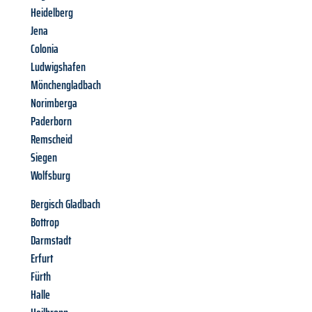
Heidelberg
Jena
Colonia
Ludwigshafen
Mönchengladbach
Norimberga
Paderborn
Remscheid
Siegen
Wolfsburg
Bergisch Gladbach
Bottrop
Darmstadt
Erfurt
Fürth
Halle