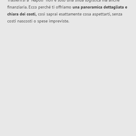
Trasferirsi a
Napoli
non è solo una sfida logistica ma anche
finanziaria. Ecco perché ti offriamo
una panoramica dettagliata e
chiara dei costi,
così saprai esattamente cosa aspettarti, senza
costi nascosti o spese impreviste.