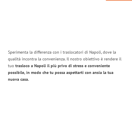
Sperimenta la differenza con i traslocatori di Napoli, dove la
qualità incontra la convenienza. Il nostro obiettivo è rendere il
tuo
trasloco a Napoli il più privo di stress e conveniente
possibile, in modo che tu possa aspettarti con ansia la tua
nuova casa.