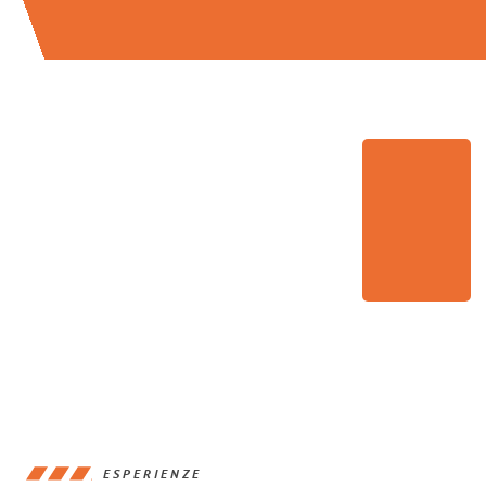
ESPERIENZE