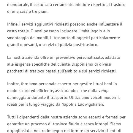
monolocale, il costo sarà certamente inferiore rispetto al trasloco
di una casa a tre piani.
Infine, i servizi aggiuntivi richiesti possono anche influenzare il
costo totale. Questi possono includere l’imballaggio e lo
smontaggio dei mobili, il trasporto di oggetti particolarmente
grandi o pesanti, o servizi di pulizia post-trasloco.
La nostra azienda offre un preventivo personalizzato, adattato
alle esigenze specifiche del cliente. Disponiamo di diversi
pacchetti di trasloco basati sull’ambito e sui servizi richiesti.
Inoltre, forniamo personale esperto per gestire i tuoi beni in
modo sicuro ed efficiente, assicurandoci che nulla venga
danneggiato durante il trasporto. Utilizziamo veicoli moderni,
ideali per il lungo viaggio da Napoli a Ludwigshafen.
Tutti i dipendenti della nostra azienda sono esperti e formati per
garantire un processo di trasloco fluido e senza intoppi. Siamo
orgogliosi del nostro impegno nel fornire un servizio clienti di