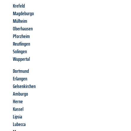
Krefeld
Magdeburgo
Mülheim
Oberhausen
Pforzheim
Reutlingen
Solingen
Wuppertal
Dortmund
Erlangen
Gelsenkirchen
Amburgo
Herne
Kassel
Lipsia
Lubecca