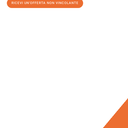
RICEVI UN'OFFERTA NON VINCOLANTE