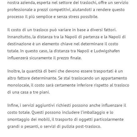
nostra azienda, esperta nel settore dei traslochi, offre un servizio
professionale a prezzi competitivi, aiutandoti a rendere questo
processo il più semplice e senza stress possibile.
Il costo di un trasloco può variare in base a diversi fattori.
Innanzitutto, la distanza tra la Napoli di partenza e la Napoli di
destinazione è un elemento chiave nel determinare il costo
totale. In questo caso, la distanza tra Napoli e Ludwigshafen
influenzerà sicuramente il prezzo finale.
Inoltre, la quantità di beni che devono essere trasportati è un
altro fattore determinante. Se stai traslocando un appartamento
monolocale, il costo sarà certamente inferiore rispetto al trasloco
di una casa a tre piani.
Infine, i servizi aggiuntivi richiesti possono anche influenzare il
costo totale. Questi possono includere l’imballaggio e lo
smontaggio dei mobili, il trasporto di oggetti particolarmente
grandi o pesanti, o servizi di pulizia post-trasloco.