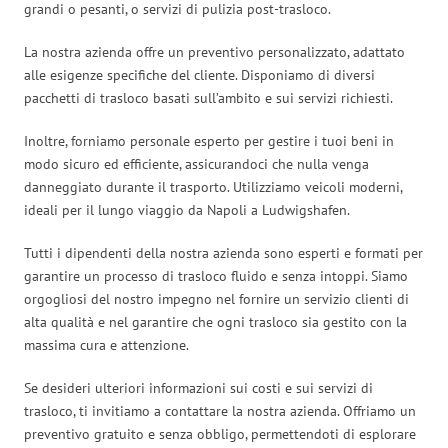
grandi o pesanti, o servizi di pulizia post-trasloco.
La nostra azienda offre un preventivo personalizzato, adattato
alle esigenze specifiche del cliente. Disponiamo di diversi
pacchetti di trasloco basati sull’ambito e sui servizi richiesti.
Inoltre, forniamo personale esperto per gestire i tuoi beni in
modo sicuro ed efficiente, assicurandoci che nulla venga
danneggiato durante il trasporto. Utilizziamo veicoli moderni,
ideali per il lungo viaggio da Napoli a Ludwigshafen.
Tutti i dipendenti della nostra azienda sono esperti e formati per
garantire un processo di trasloco fluido e senza intoppi. Siamo
orgogliosi del nostro impegno nel fornire un servizio clienti di
alta qualità e nel garantire che ogni trasloco sia gestito con la
massima cura e attenzione.
Se desideri ulteriori informazioni sui costi e sui servizi di
trasloco, ti invitiamo a contattare la nostra azienda. Offriamo un
preventivo gratuito e senza obbligo, permettendoti di esplorare