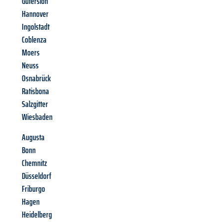
Gütersloh
Hannover
Ingolstadt
Coblenza
Moers
Neuss
Osnabrück
Ratisbona
Salzgitter
Wiesbaden
Augusta
Bonn
Chemnitz
Düsseldorf
Friburgo
Hagen
Heidelberg