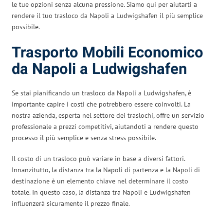
le tue opzioni senza alcuna pressione. Siamo qui per aiutarti a
rendere il tuo trasloco da Napoli a Ludwigshafen il più semplice
possibile.
Trasporto Mobili Economico
da Napoli a Ludwigshafen
Se stai pianificando un trasloco da Napoli a Ludwigshafen, è
importante capire i costi che potrebbero essere coinvolti. La
nostra azienda, esperta nel settore dei traslochi, offre un servizio
professionale a prezzi competitivi, aiutandoti a rendere questo
processo il più semplice e senza stress possibile.
Il costo di un trasloco può variare in base a diversi fattori.
Innanzitutto, la distanza tra la Napoli di partenza e la Napoli di
destinazione è un elemento chiave nel determinare il costo
totale. In questo caso, la distanza tra Napoli e Ludwigshafen
influenzerà sicuramente il prezzo finale.