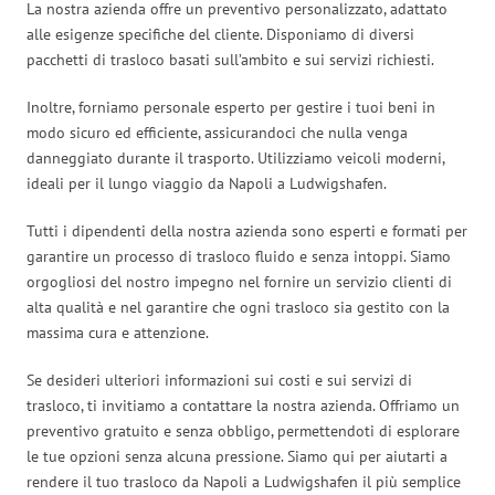
La nostra azienda offre un preventivo personalizzato, adattato
alle esigenze specifiche del cliente. Disponiamo di diversi
pacchetti di trasloco basati sull’ambito e sui servizi richiesti.
Inoltre, forniamo personale esperto per gestire i tuoi beni in
modo sicuro ed efficiente, assicurandoci che nulla venga
danneggiato durante il trasporto. Utilizziamo veicoli moderni,
ideali per il lungo viaggio da Napoli a Ludwigshafen.
Tutti i dipendenti della nostra azienda sono esperti e formati per
garantire un processo di trasloco fluido e senza intoppi. Siamo
orgogliosi del nostro impegno nel fornire un servizio clienti di
alta qualità e nel garantire che ogni trasloco sia gestito con la
massima cura e attenzione.
Se desideri ulteriori informazioni sui costi e sui servizi di
trasloco, ti invitiamo a contattare la nostra azienda. Offriamo un
preventivo gratuito e senza obbligo, permettendoti di esplorare
le tue opzioni senza alcuna pressione. Siamo qui per aiutarti a
rendere il tuo trasloco da Napoli a Ludwigshafen il più semplice