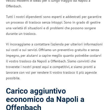
veicoli moderni e ideali per il lungo viaggio da Napoli a
Offenbach.
Tutti i nostri dipendenti sono esperti e addestrati per garantire
un processo di trasloco senza intoppi. Sono in grado di gestire
una varietà di situazioni e di problemi che possono sorgere
durante un trasloco.
Vi incoraggiamo a contattare l’azienda per ulteriori informazioni
sui costi e sui servizi. Offriamo un preventivo gratuito e senza
impegno, per aiutarvi a capire meglio quanto potrebbe costarvi
il vostro trasloco da Napoli a Offenbach. Siamo convinti che
troverete i nostri prezzi equi e competitivi, e siamo pronti a
lavorare con voi per rendere il vostro trasloco il più agevole
possibile.
Carico aggiuntivo
economico da Napoli a
Offenbach