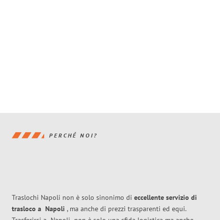
PERCHÉ NOI?
Traslochi Napoli non è solo sinonimo di
eccellente
servizio di
trasloco
a
Napoli
, ma anche di prezzi trasparenti ed equi.