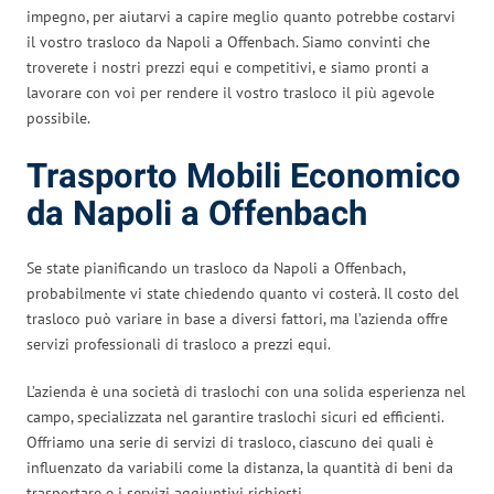
impegno, per aiutarvi a capire meglio quanto potrebbe costarvi
il vostro trasloco da Napoli a Offenbach. Siamo convinti che
troverete i nostri prezzi equi e competitivi, e siamo pronti a
lavorare con voi per rendere il vostro trasloco il più agevole
possibile.
Trasporto Mobili Economico
da Napoli a Offenbach
Se state pianificando un trasloco da Napoli a Offenbach,
probabilmente vi state chiedendo quanto vi costerà. Il costo del
trasloco può variare in base a diversi fattori, ma l’azienda offre
servizi professionali di trasloco a prezzi equi.
L’azienda è una società di traslochi con una solida esperienza nel
campo, specializzata nel garantire traslochi sicuri ed efficienti.
Offriamo una serie di servizi di trasloco, ciascuno dei quali è
influenzato da variabili come la distanza, la quantità di beni da
trasportare e i servizi aggiuntivi richiesti.