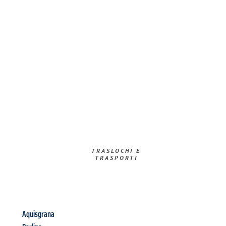
TRASLOCHI E
TRASPORTI​
Aquisgrana