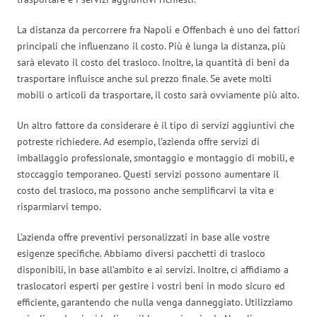
La distanza da percorrere fra Napoli e Offenbach è uno dei fattori
principali che influenzano il costo. Più è lunga la distanza, più
sarà elevato il costo del trasloco. Inoltre, la quantità di beni da
trasportare influisce anche sul prezzo finale. Se avete molti
mobili o articoli da trasportare, il costo sarà ovviamente più alto.
Un altro fattore da considerare è il tipo di servizi aggiuntivi che
potreste richiedere. Ad esempio, l’azienda offre servizi di
imballaggio professionale, smontaggio e montaggio di mobili, e
stoccaggio temporaneo. Questi servizi possono aumentare il
costo del trasloco, ma possono anche semplificarvi la vita e
risparmiarvi tempo.
L’azienda offre preventivi personalizzati in base alle vostre
esigenze specifiche. Abbiamo diversi pacchetti di trasloco
disponibili, in base all’ambito e ai servizi. Inoltre, ci affidiamo a
traslocatori esperti per gestire i vostri beni in modo sicuro ed
efficiente, garantendo che nulla venga danneggiato. Utilizziamo