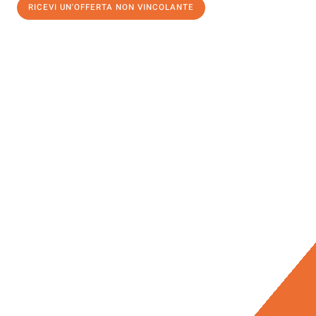
RICEVI UN'OFFERTA NON VINCOLANTE