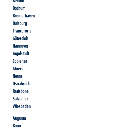
Berlino
Bochum
Bremerhaven
Duisburg
Francoforte
Gütersloh
Hannover
Ingolstadt
Coblenza
Moers
Neuss
Osnabrück
Ratisbona
Salzgitter
Wiesbaden
Augusta
Bonn