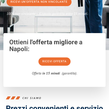
RICEVI UN'OFFERTA NON VINCOLANTE
100% non vincolante – Risposta garantita entro 15 minuti.
Ottieni
l'offerta migliore
a
Napoli:
RICEVI OFFERTA
Offerta
in 15 minuti
(garantita).
CHI SIAMO
Prezzi convenienti e servizio