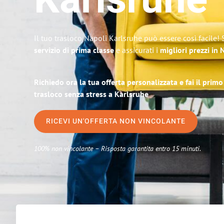
Karlsruhe
Il tuo trasloco Napoli Karlsruhe può essere così facile!
servizio di prima classe
e assicurati i
migliori prezzi in 
Richiedo ora la tua offerta personalizzata e fai il prim
trasloco senza stress a Karlsruhe
RICEVI UN'OFFERTA NON VINCOLANTE
100% non vincolante – Risposta garantita entro 15 minuti.