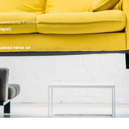
 Sperimenta il nostro
Napoli
.
o passo verso un