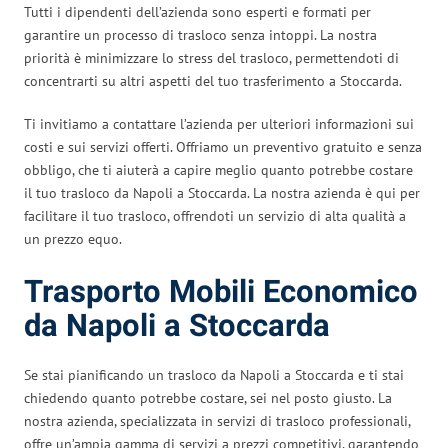
Tutti i dipendenti dell’azienda sono esperti e formati per
garantire un processo di trasloco senza intoppi. La nostra
priorità è minimizzare lo stress del trasloco, permettendoti di
concentrarti su altri aspetti del tuo trasferimento a Stoccarda.
Ti invitiamo a contattare l’azienda per ulteriori informazioni sui
costi e sui servizi offerti. Offriamo un preventivo gratuito e senza
obbligo, che ti aiuterà a capire meglio quanto potrebbe costare
il tuo trasloco da Napoli a Stoccarda. La nostra azienda è qui per
facilitare il tuo trasloco, offrendoti un servizio di alta qualità a
un prezzo equo.
Trasporto Mobili Economico
da Napoli a Stoccarda
Se stai pianificando un trasloco da Napoli a Stoccarda e ti stai
chiedendo quanto potrebbe costare, sei nel posto giusto. La
nostra azienda, specializzata in servizi di trasloco professionali,
offre un’ampia gamma di servizi a prezzi competitivi, garantendo