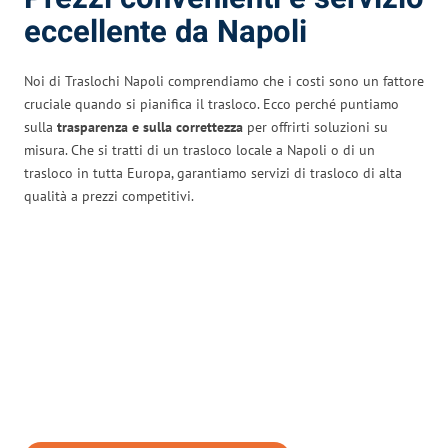
eccellente da Napoli
Noi di Traslochi Napoli comprendiamo che i costi sono un fattore
cruciale quando si pianifica il trasloco. Ecco perché puntiamo
sulla
trasparenza e sulla correttezza
per offrirti soluzioni su
misura. Che si tratti di un trasloco locale a Napoli o di un
trasloco in tutta Europa, garantiamo servizi di trasloco di alta
qualità a prezzi competitivi.