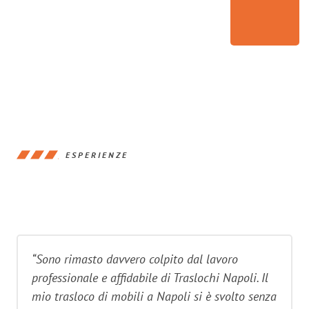
ESPERIENZE
“Sono rimasto davvero colpito dal lavoro
professionale e affidabile di Traslochi Napoli. Il
mio trasloco di mobili a Napoli si è svolto senza