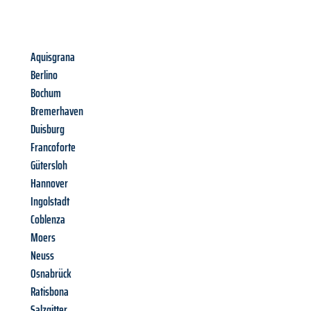
Aquisgrana
Berlino
Bochum
Bremerhaven
Duisburg
Francoforte
Gütersloh
Hannover
Ingolstadt
Coblenza
Moers
Neuss
Osnabrück
Ratisbona
Salzgitter