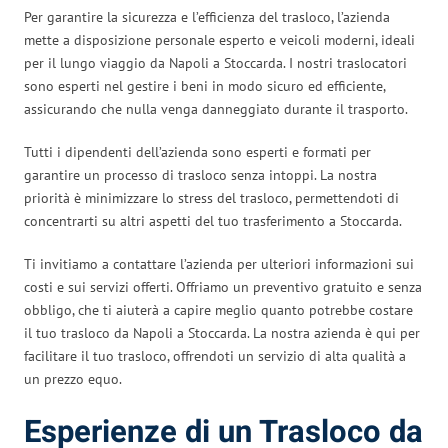
Per garantire la sicurezza e l’efficienza del trasloco, l’azienda
mette a disposizione personale esperto e veicoli moderni, ideali
per il lungo viaggio da Napoli a Stoccarda. I nostri traslocatori
sono esperti nel gestire i beni in modo sicuro ed efficiente,
assicurando che nulla venga danneggiato durante il trasporto.
Tutti i dipendenti dell’azienda sono esperti e formati per
garantire un processo di trasloco senza intoppi. La nostra
priorità è minimizzare lo stress del trasloco, permettendoti di
concentrarti su altri aspetti del tuo trasferimento a Stoccarda.
Ti invitiamo a contattare l’azienda per ulteriori informazioni sui
costi e sui servizi offerti. Offriamo un preventivo gratuito e senza
obbligo, che ti aiuterà a capire meglio quanto potrebbe costare
il tuo trasloco da Napoli a Stoccarda. La nostra azienda è qui per
facilitare il tuo trasloco, offrendoti un servizio di alta qualità a
un prezzo equo.
Esperienze di un Trasloco da