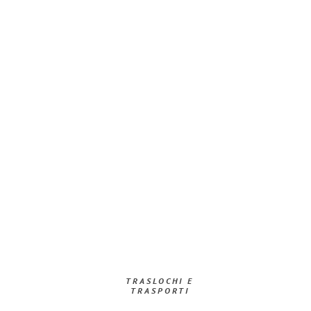
TRASLOCHI E
TRASPORTI​