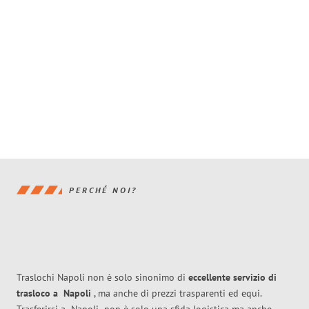
PERCHÉ NOI?
Traslochi Napoli non è solo sinonimo di
eccellente
servizio di
trasloco
a
Napoli
, ma anche di prezzi trasparenti ed equi.