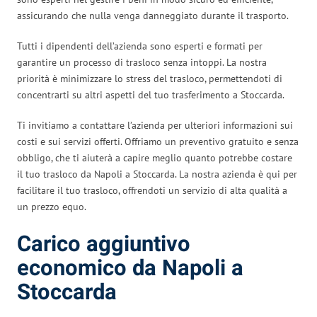
assicurando che nulla venga danneggiato durante il trasporto.
Tutti i dipendenti dell’azienda sono esperti e formati per
garantire un processo di trasloco senza intoppi. La nostra
priorità è minimizzare lo stress del trasloco, permettendoti di
concentrarti su altri aspetti del tuo trasferimento a Stoccarda.
Ti invitiamo a contattare l’azienda per ulteriori informazioni sui
costi e sui servizi offerti. Offriamo un preventivo gratuito e senza
obbligo, che ti aiuterà a capire meglio quanto potrebbe costare
il tuo trasloco da Napoli a Stoccarda. La nostra azienda è qui per
facilitare il tuo trasloco, offrendoti un servizio di alta qualità a
un prezzo equo.
Carico aggiuntivo
economico da Napoli a
Stoccarda