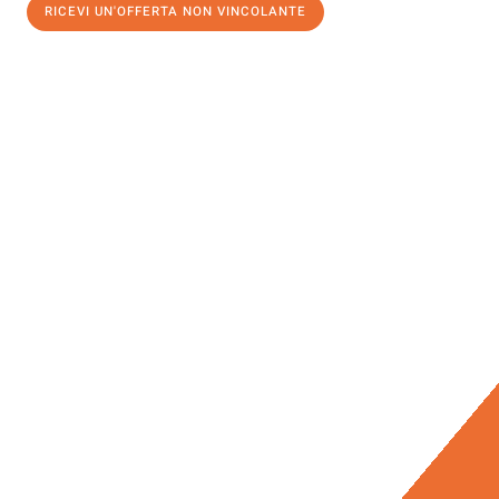
RICEVI UN'OFFERTA NON VINCOLANTE