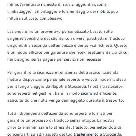
Infine, l’eventuale
richiesta
di servizi aggiuntivi, come
l’imballaggio, il montaggio e lo smontaggio dei
mobili
, può
influire sul costo complessivo.
L’azienda offre un preventivo personalizzato basato sulle
esigenze specifiche del cliente, con diversi pacchetti di trasloco
disponibili a seconda dell’ampiezza e dei servizi richiesti. Questo
è un modo efficace per garantire che ricevi esattamente ciò di cui
hai bisogno, senza pagare per servizi non necessari.
Per garantire la sicurezza e l’efficienza del trasloco, l’azienda
mette a disposizione personale esperto e veicoli moderni, ideali
per il lungo viaggio da Napoli a Stoccarda. I nostri traslocatori
sono esperti nel gestire i beni in modo
sicuro
ed efficiente,
assicurando che nulla venga danneggiato durante il trasporto.
Tutti i dipendenti dell’azienda sono esperti e formati per
garantire un processo di trasloco senza intoppi. La nostra
priorità è minimizzare lo stress del trasloco, permettendoti di
concentrarti su altri aspetti del tuo
trasferimento
a Stoccarda.