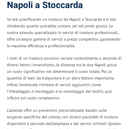
Napoli a Stoccarda
Se stai pianificando un trasloco da Napoli a Stoccarda e ti stai
chiedendo quanto potrebbe costare, sei nel posto giusto. La
nostra azienda, specializzata in servizi di trasloco professionali,
offre un’ampia gamma di servizi a prezzi competitivi, garantendo
la massima efficienza e professionalità.
I costi di un trasloco possono variare notevolmente a seconda di
diversi fattori. Innanzitutto, la distanza tra le due Napoli gioca
un ruolo significativo nel determinare il costo totale. Poi, la
quantità di beni da trasportare è un altro fattore importante.
Infine, l’eventuale richiesta di servizi aggiuntivi, come
l’imballaggio, il montaggio e lo smontaggio dei mobili, può
influire sul costo complessivo.
L’azienda offre un preventivo personalizzato basato sulle
esigenze specifiche del cliente, con diversi pacchetti di trasloco
disponibili a seconda dell’ampiezza e dei servizi richiesti. Questo