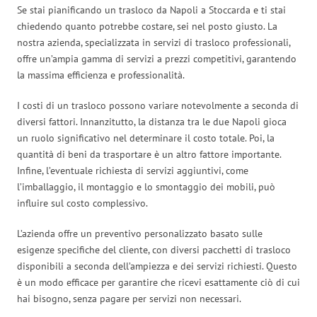
Se stai pianificando un trasloco da Napoli a Stoccarda e ti stai
chiedendo quanto potrebbe costare, sei nel posto giusto. La
nostra azienda, specializzata in servizi di trasloco professionali,
offre un’ampia gamma di servizi a prezzi competitivi, garantendo
la massima efficienza e professionalità.
I costi di un trasloco possono variare notevolmente a seconda di
diversi fattori. Innanzitutto, la distanza tra le due Napoli gioca
un ruolo significativo nel determinare il costo totale. Poi, la
quantità di beni da trasportare è un altro fattore importante.
Infine, l’eventuale richiesta di servizi aggiuntivi, come
l’imballaggio, il montaggio e lo smontaggio dei mobili, può
influire sul costo complessivo.
L’azienda offre un preventivo personalizzato basato sulle
esigenze specifiche del cliente, con diversi pacchetti di trasloco
disponibili a seconda dell’ampiezza e dei servizi richiesti. Questo
è un modo efficace per garantire che ricevi esattamente ciò di cui
hai bisogno, senza pagare per servizi non necessari.