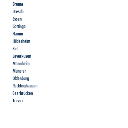
Brema
Dresda
Essen
Gottinga
Hamm
Hildesheim
Kiel
Leverkusen
Mannheim
Münster
Oldenburg
Recklinghausen
Saarbrücken
Treviri