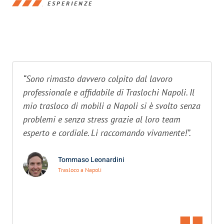
ESPERIENZE
“Sono rimasto davvero colpito dal lavoro
professionale e affidabile di Traslochi Napoli. Il
mio trasloco di mobili a Napoli si è svolto senza
problemi e senza stress grazie al loro team
esperto e cordiale. Li raccomando vivamente!”.
Tommaso Leonardini
Trasloco a Napoli