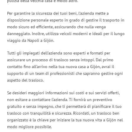
pulizia della vecchia casa e molto altro.
Per garantire la sicurezza dei tuoi beni, l’azienda mette a
disposizione personale esperto in grado di gestire il trasporto in
modo sicuro ed efficiente, assicurando che nulla venga
danneggiato. Inoltre, utilizza veicoli moderni e ideali per il lungo
viaggio da Napoli a Gijón.
Tutti gli impiegati dell’azienda sono esperti e formati per
assicurare un processo di trasloco senza intoppi. Dal primo
contatto fino all’arrivo nella tua nuova casa a Gijón, avrai il
supporto di un team di professionisti che sapranno gestire ogni
aspetto del trasloco.
Se desideri maggiori informazioni sui costi e sui servizi offerti,
non esitare a contattare l’azienda. Ti fornirà un preventivo
gratuito e senza impegno, che ti permetterà di pianificare il tuo
trasloco con tranquillità e sicurezza. Ricordati, un trasloco ben
organizzato è la chiave per iniziare la tua nuova vita a Gijón nel
modo migliore possibile.