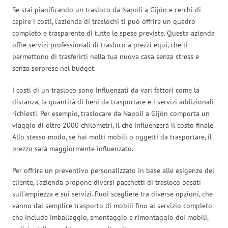
Se stai pianificando un trasloco da Napoli a Gijón e cerchi di
capire i costi, l’azienda di traslochi ti può offrire un quadro
completo e trasparente di tutte le spese previste. Questa azienda
offre servizi professionali di trasloco a prezzi equi, che ti
permettono di trasferirti nella tua nuova casa senza stress e
senza sorprese nel budget.
I costi di un trasloco sono influenzati da vari fattori come la
distanza, la quantità di beni da trasportare e i servizi addizionali
richiesti. Per esempio, traslocare da Napoli a Gijón comporta un
viaggio di oltre 2000 chilometri, il che influenzerà il costo finale.
Allo stesso modo, se hai molti mobili o oggetti da trasportare, il
prezzo sarà maggiormente influenzato.
Per offrire un preventivo personalizzato in base alle esigenze del
cliente, l’azienda propone diversi pacchetti di trasloco basati
sull’ampiezza e sui servizi. Puoi scegliere tra diverse opzioni, che
vanno dal semplice trasporto di mobili fino al servizio completo
che include imballaggio, smontaggio e rimontaggio dei mobili,