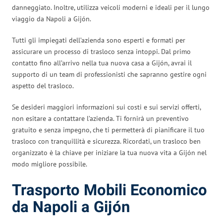
danneggiato. Inoltre, utilizza veicoli moderni e ideali per il lungo
viaggio da Napoli a Gijón.
Tutti gli impiegati dell’azienda sono esperti e formati per
assicurare un processo di trasloco senza intoppi. Dal primo
contatto fino all’arrivo nella tua nuova casa a Gijón, avrai il
supporto di un team di professionisti che sapranno gestire ogni
aspetto del trasloco.
Se desideri maggiori informazioni sui costi e sui servizi offerti,
non esitare a contattare l’azienda. Ti fornirà un preventivo
gratuito e senza impegno, che ti permetterà di pianificare il tuo
trasloco con tranquillità e sicurezza. Ricordati, un trasloco ben
organizzato è la chiave per iniziare la tua nuova vita a Gijón nel
modo migliore possibile.
Trasporto Mobili Economico
da Napoli a Gijón