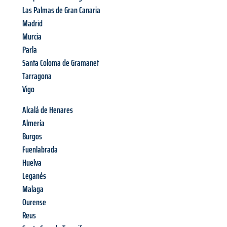
Las Palmas de Gran Canaria
Madrid
Murcia
Parla
Santa Coloma de Gramanet
Tarragona
Vigo
Alcalá de Henares
Almería
Burgos
Fuenlabrada
Huelva
Leganés
Malaga
Ourense
Reus