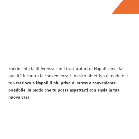
Sperimenta la differenza con i traslocatori di Napoli, dove la
qualità incontra la convenienza. Il nostro obiettivo è rendere il
tuo
trasloco a Napoli il più privo di stress e conveniente
possibile, in modo che tu possa aspettarti con ansia la tua
nuova casa.