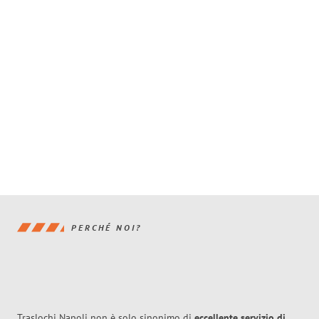
PERCHÉ NOI?
Traslochi Napoli non è solo sinonimo di
eccellente
servizio di