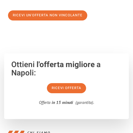
verso un trasloco senza stress a Las Palmas de Gran Canaria
RICEVI UN'OFFERTA NON VINCOLANTE
100% non vincolante – Risposta garantita entro 15 minuti.
Ottieni
l'offerta migliore
a
Napoli:
RICEVI OFFERTA
Offerta
in 15 minuti
(garantita).
CHI SIAMO