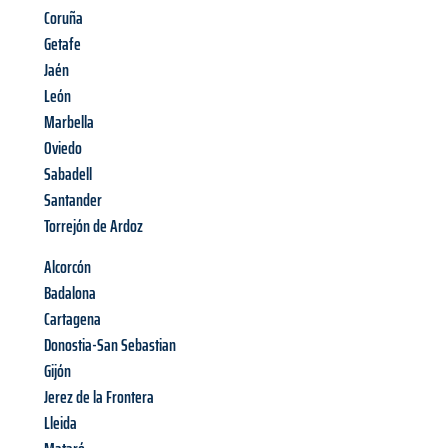
Coruña
Getafe
Jaén
León
Marbella
Oviedo
Sabadell
Santander
Torrejón de Ardoz
Alcorcón
Badalona
Cartagena
Donostia-San Sebastian
Gijón
Jerez de la Frontera
Lleida