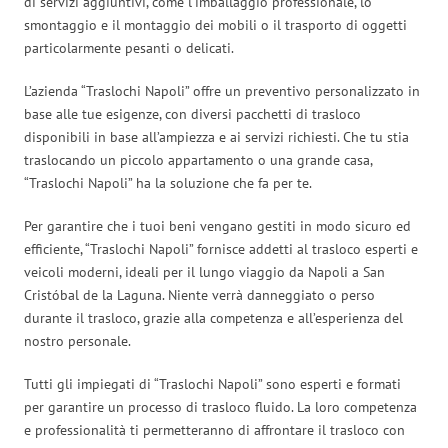
di servizi aggiuntivi, come l’imballaggio professionale, lo
smontaggio e il montaggio dei mobili o il trasporto di oggetti
particolarmente pesanti o delicati.
L’azienda “Traslochi Napoli” offre un preventivo personalizzato in
base alle tue esigenze, con diversi pacchetti di trasloco
disponibili in base all’ampiezza e ai servizi richiesti. Che tu stia
traslocando un piccolo appartamento o una grande casa,
“Traslochi Napoli” ha la soluzione che fa per te.
Per garantire che i tuoi beni vengano gestiti in modo sicuro ed
efficiente, “Traslochi Napoli” fornisce addetti al trasloco esperti e
veicoli moderni, ideali per il lungo viaggio da Napoli a San
Cristóbal de la Laguna. Niente verrà danneggiato o perso
durante il trasloco, grazie alla competenza e all’esperienza del
nostro personale.
Tutti gli impiegati di “Traslochi Napoli” sono esperti e formati
per garantire un processo di trasloco fluido. La loro competenza
e professionalità ti permetteranno di affrontare il trasloco con