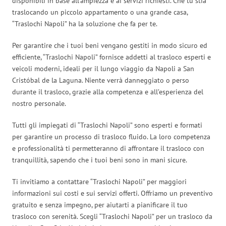
disponibili in base all’ampiezza e ai servizi richiesti. Che tu stia
traslocando un piccolo appartamento o una grande casa,
“Traslochi Napoli” ha la soluzione che fa per te.
Per garantire che i tuoi beni vengano gestiti in modo sicuro ed
efficiente, “Traslochi Napoli” fornisce addetti al trasloco esperti e
veicoli moderni, ideali per il lungo viaggio da Napoli a San
Cristóbal de la Laguna. Niente verrà danneggiato o perso
durante il trasloco, grazie alla competenza e all’esperienza del
nostro personale.
Tutti gli impiegati di “Traslochi Napoli” sono esperti e formati
per garantire un processo di trasloco fluido. La loro competenza
e professionalità ti permetteranno di affrontare il trasloco con
tranquillità, sapendo che i tuoi beni sono in mani sicure.
Ti invitiamo a contattare “Traslochi Napoli” per maggiori
informazioni sui costi e sui servizi offerti. Offriamo un preventivo
gratuito e senza impegno, per aiutarti a pianificare il tuo
trasloco con serenità. Scegli “Traslochi Napoli” per un trasloco da