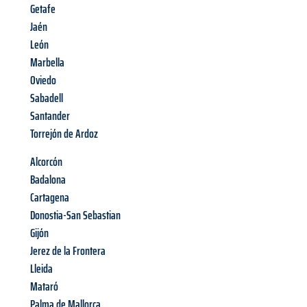
Getafe
Jaén
León
Marbella
Oviedo
Sabadell
Santander
Torrejón de Ardoz
Alcorcón
Badalona
Cartagena
Donostia-San Sebastian
Gijón
Jerez de la Frontera
Lleida
Mataró
Palma de Mallorca