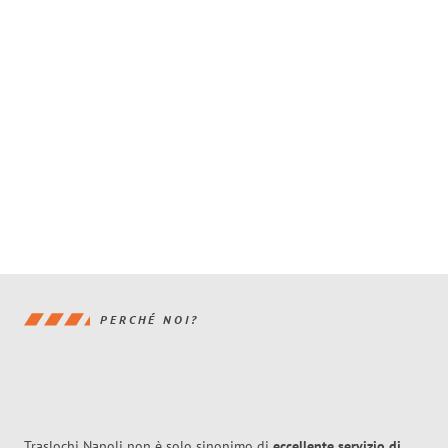
PERCHÉ NOI?
Traslochi Napoli non è solo sinonimo di
eccellente
servizio di