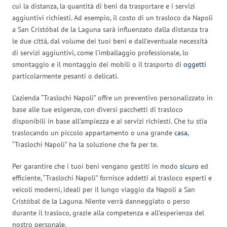
cui la distanza, la quantità di beni da trasportare e i servizi
aggiuntivi richiesti. Ad esempio, il costo di un trasloco da Napoli
a San Cristóbal de la Laguna sarà influenzato dalla distanza tra
le due città, dal volume dei tuoi beni e dall’eventuale necessità
di servizi aggiuntivi, come l’imballaggio professionale, lo
smontaggio e il montaggio dei mobili o il trasporto di
oggetti
particolarmente pesanti o delicati.
L’azienda “Traslochi Napoli” offre un preventivo personalizzato in
base alle tue esigenze, con diversi pacchetti di trasloco
disponibili in base all’ampiezza e ai servizi richiesti. Che tu stia
traslocando un piccolo appartamento o una grande
casa
,
“Traslochi Napoli” ha la soluzione che fa per te.
Per garantire che i tuoi beni vengano gestiti in modo
sicuro
ed
efficiente, “Traslochi Napoli” fornisce addetti al trasloco esperti e
veicoli moderni, ideali per il lungo viaggio da Napoli a San
Cristóbal de la Laguna. Niente verrà danneggiato o perso
durante il trasloco, grazie alla competenza e all’esperienza del
nostro personale.