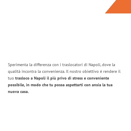
Sperimenta la differenza con i traslocatori di Napoli, dove la
qualità incontra la convenienza. Il nostro obiettivo è rendere il
tuo
trasloco a Napoli il più privo di stress e conveniente
possibile, in modo che tu possa aspettarti con ansia la tua
nuova casa.