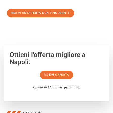
verso un trasloco senza stress a San Cristóbal de la Laguna
RICEVI UN'OFFERTA NON VINCOLANTE
100% non vincolante – Risposta garantita entro 15 minuti.
Ottieni
l'offerta migliore
a
Napoli:
RICEVI OFFERTA
Offerta
in 15 minuti
(garantita).
CHI SIAMO