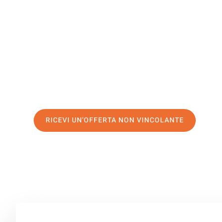
Tarragona
Il tuo trasloco Napoli Tarragona può essere così facile!
servizio di prima classe
e assicurati i
migliori prezzi in 
Richiedo ora la tua offerta personalizzata e fai il prim
trasloco senza stress a Tarragona
RICEVI UN'OFFERTA NON VINCOLANTE
100% non vincolante – Risposta garantita entro 15 minuti.