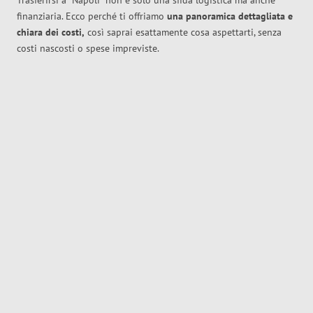
Trasferirsi a
Napoli
non è solo una sfida logistica ma anche
finanziaria. Ecco perché ti offriamo
una panoramica dettagliata e
chiara dei costi,
così saprai esattamente cosa aspettarti, senza
costi nascosti o spese impreviste.