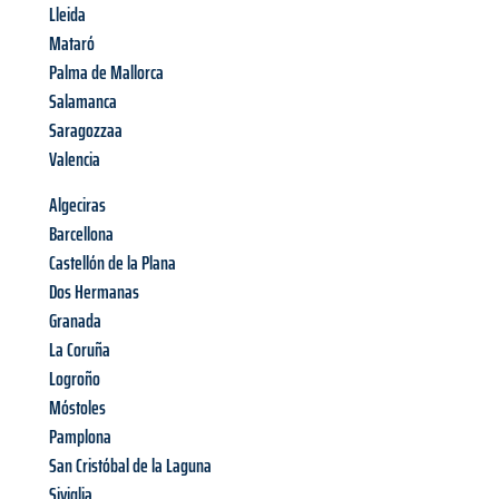
Lleida
Mataró
Palma de Mallorca
Salamanca
Saragozzaa
Valencia
Algeciras
Barcellona
Castellón de la Plana
Dos Hermanas
Granada
La Coruña
Logroño
Móstoles
Pamplona
San Cristóbal de la Laguna
Siviglia