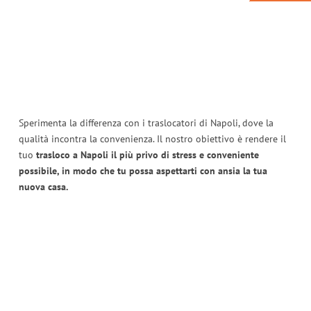
Sperimenta la differenza con i traslocatori di Napoli, dove la
qualità incontra la convenienza. Il nostro obiettivo è rendere il
tuo
trasloco a Napoli il più privo di stress e conveniente
possibile, in modo che tu possa aspettarti con ansia la tua
nuova casa.