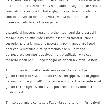
del cliente. Sono disponibili diversi pacchetti di trasloco in base
all’entità e ai servizi richiesti. Che tu abbia bisogno di un servizio
completo che include l’imballaggio, il trasporto e lo scarico, o
solo del trasporto dei tuoi beni, l’azienda può fornire un
preventivo adatto alle tue esigenze.
L’azienda si impegna a garantire che i tuoi beni siano gestiti in
modo sicuro ed efficiente. I nostri esperti traslocatori hanno
l’esperienza e la formazione necessaria per maneggiare i tuoi
beni con la massima cura, garantendo che nulla venga
danneggiato durante il trasloco. Inoltre, utilizziamo veicoli
moderni ideali per il lungo viaggio da Napoli a Vitoria-Gasteiz.
Tutti i dipendenti dell’azienda sono esperti e formati per
garantire un processo di trasloco senza intoppi. Siamo orgogliosi
del nostro impegno nell’offrire un servizio clienti eccellente e nel
garantire che ogni trasloco sia il più semplice possibile per i
nostri clienti.
Ti incoraggiamo a contattare l’azienda per ulteriori informazioni