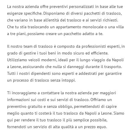
La nostra azienda offre preventivi personalizzati in base alle tue
esigenze specifiche. Disponiamo di diversi pacchetti di trasloco,
che variano in base all’entità del trasloco e ai servizi richiesti.
Che tu stia traslocando un appartamento monolocale o una villa
a tre piani, possiamo creare un pacchetto adatto a te.
Il nostro team di trasloco è composto da professionisti esperti, in
grado di gestire i tuoi beni in modo sicuro ed efficiente.
Utilizziamo veicoli moderni, ideali per il lungo viaggio da Napoli
a Leone, assicurando che nulla si danneggi durante il trasporto.
Tutti i nostri dipendenti sono esperti e addestrati per garantire
un processo di trasloco senza intoppi.
Ti incoraggiamo a contattare la nostra azienda per maggiori
informazioni sui costi e sui servizi di trasloco. Offriamo un
preventivo gratuito e senza obbligo, permettendoti di capire
meglio quanto ti costerà il tuo trasloco da Napoli a Leone. Siamo
qui per rendere il tuo trasloco il più semplice possibile,
fornendoti un servizio di alta qualità a un prezzo equo.