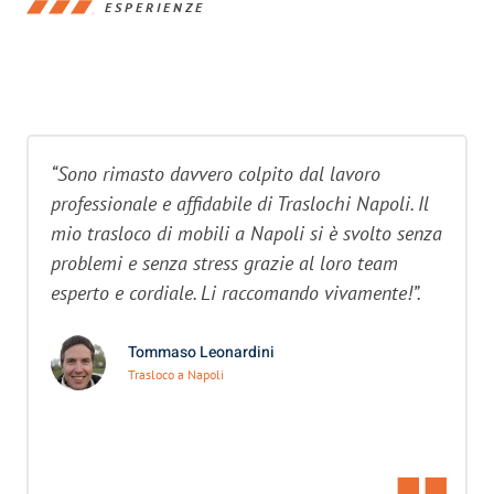
ESPERIENZE
“Sono rimasto davvero colpito dal lavoro
professionale e affidabile di Traslochi Napoli. Il
mio trasloco di mobili a Napoli si è svolto senza
problemi e senza stress grazie al loro team
esperto e cordiale. Li raccomando vivamente!”.
Tommaso Leonardini
Trasloco a Napoli