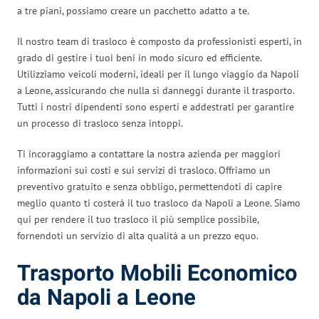
a tre piani, possiamo creare un pacchetto adatto a te.
Il nostro team di trasloco è composto da professionisti esperti, in
grado di gestire i tuoi beni in modo sicuro ed efficiente.
Utilizziamo veicoli moderni, ideali per il lungo viaggio da Napoli
a Leone, assicurando che nulla si danneggi durante il trasporto.
Tutti i nostri dipendenti sono esperti e addestrati per garantire
un processo di trasloco senza intoppi.
Ti incoraggiamo a contattare la nostra azienda per maggiori
informazioni sui costi e sui servizi di trasloco. Offriamo un
preventivo gratuito e senza obbligo, permettendoti di capire
meglio quanto ti costerà il tuo trasloco da Napoli a Leone. Siamo
qui per rendere il tuo trasloco il più semplice possibile,
fornendoti un servizio di alta qualità a un prezzo equo.
Trasporto Mobili Economico
da Napoli a Leone