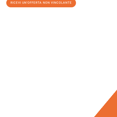
RICEVI UN'OFFERTA NON VINCOLANTE