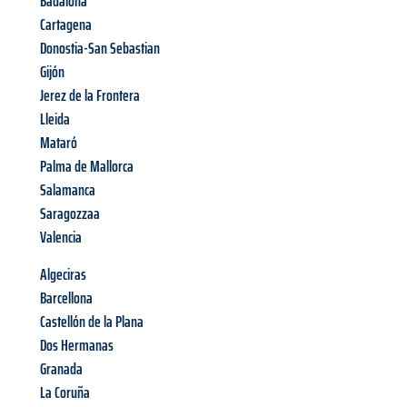
Badalona
Cartagena
Donostia-San Sebastian
Gijón
Jerez de la Frontera
Lleida
Mataró
Palma de Mallorca
Salamanca
Saragozzaa
Valencia
Algeciras
Barcellona
Castellón de la Plana
Dos Hermanas
Granada
La Coruña