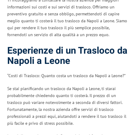
informazioni sui costi e sui servizi di trasloco. Offriamo un
preventivo gratuito e senza obbligo, permettendoti di capire
meglio quanto ti costerà il tuo trasloco da Napoli a Leone. Siamo
qui per rendere il tuo trasloco il più semplice possibile,
fornendoti un servizio di alta qualità a un prezzo equo.
Esperienze di un Trasloco da
Napoli a Leone
“Costi di Trasloco: Quanto costa un trasloco da Napoli a Leone?”
Se stai pianificando un trasloco da Napoli a Leone, ti starai
probabilmente chiedendo quanto ti costerà. Il prezzo di un
trasloco può variare notevolmente a seconda di diversi fattori.
Fortunatamente, la nostra azienda offre servizi di trasloco
professionali a prezzi equi, aiutandoti a rendere il tuo trasloco il
più facile e privo di stress possibile.