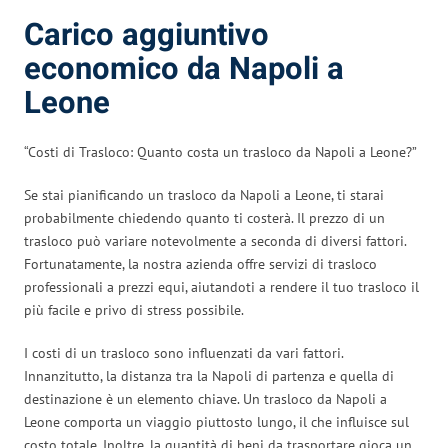
Carico aggiuntivo
economico da Napoli a
Leone
“Costi di Trasloco: Quanto costa un trasloco da Napoli a Leone?”
Se stai pianificando un trasloco da Napoli a Leone, ti starai
probabilmente chiedendo quanto ti costerà. Il prezzo di un
trasloco può variare notevolmente a seconda di diversi fattori.
Fortunatamente, la nostra azienda offre servizi di trasloco
professionali a prezzi equi, aiutandoti a rendere il tuo trasloco il
più facile e privo di stress possibile.
I costi di un trasloco sono influenzati da vari fattori.
Innanzitutto, la distanza tra la Napoli di partenza e quella di
destinazione è un elemento chiave. Un trasloco da Napoli a
Leone comporta un viaggio piuttosto lungo, il che influisce sul
costo totale. Inoltre, la quantità di beni da trasportare gioca un