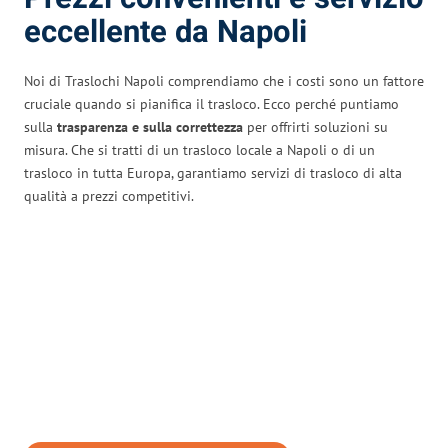
eccellente da Napoli
Noi di Traslochi Napoli comprendiamo che i costi sono un fattore
cruciale quando si pianifica il trasloco. Ecco perché puntiamo
sulla
trasparenza e sulla correttezza
per offrirti soluzioni su
misura. Che si tratti di un trasloco locale a Napoli o di un
trasloco in tutta Europa, garantiamo servizi di trasloco di alta
qualità a prezzi competitivi.