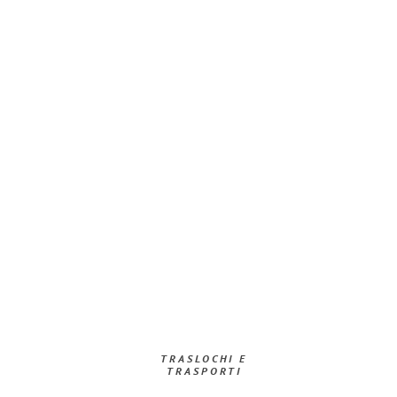
TRASLOCHI E
TRASPORTI​