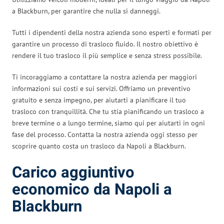
a Blackburn, per garantire che nulla si danneggi.
Tutti i dipendenti della nostra azienda sono esperti e formati per
garantire un processo di trasloco fluido. Il nostro obiettivo è
rendere il tuo trasloco il più semplice e senza stress possibile.
Ti incoraggiamo a contattare la nostra azienda per maggiori
informazioni sui costi e sui servizi. Offriamo un preventivo
gratuito e senza impegno, per aiutarti a pianificare il tuo
trasloco con tranquillità. Che tu stia pianificando un trasloco a
breve termine o a lungo termine, siamo qui per aiutarti in ogni
fase del processo. Contatta la nostra azienda oggi stesso per
scoprire quanto costa un trasloco da Napoli a Blackburn.
Carico aggiuntivo
economico da Napoli a
Blackburn