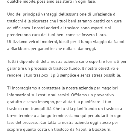
qualche mobile, possiamo assisterti in ogni fase.
Uno dei principali vantaggi dell’assunzione di un’azienda di
traslochi è la sicurezza che i tuoi beni saranno gestiti con cura
ed efficienza. I nostri addetti al trasloco sono esperti e si
prenderanno cura dei tuoi beni come se fossero i loro.
Utilizziamo veicoli moderni, ideali per il lungo viaggio da Napoli
a Blackburn, per garantire che nulla si danneggi.
Tutti i dipendenti della nostra azienda sono esperti e formati per
garantire un processo di trasloco fluido. Il nostro obiettivo è
rendere il tuo trasloco il più semplice e senza stress possibile.
Ti incoraggiamo a contattare la nostra azienda per maggiori
informazioni sui costi e sui servizi. Offriamo un preventivo
gratuito e senza impegno, per aiutarti a pianificare il tuo
trasloco con tranquillità. Che tu stia pianificando un trasloco a
breve termine o a lungo termine, siamo qui per aiutarti in ogni
fase del processo. Contatta la nostra azienda oggi stesso per
scoprire quanto costa un trasloco da Napoli a Blackburn.