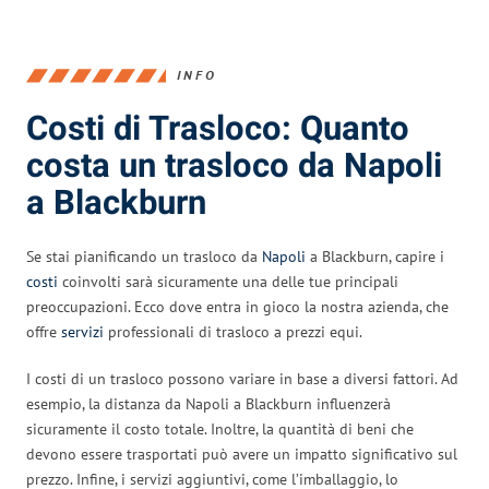
INFO
Costi di Trasloco: Quanto
costa un trasloco da Napoli
a Blackburn
Se stai pianificando un trasloco da
Napoli
a Blackburn, capire i
costi
coinvolti sarà sicuramente una delle tue principali
preoccupazioni. Ecco dove entra in gioco la nostra azienda, che
offre
servizi
professionali di trasloco a prezzi equi.
I costi di un trasloco possono variare in base a diversi fattori. Ad
esempio, la distanza da Napoli a Blackburn influenzerà
sicuramente il costo totale. Inoltre, la quantità di beni che
devono essere trasportati può avere un impatto significativo sul
prezzo. Infine, i servizi aggiuntivi, come l’imballaggio, lo