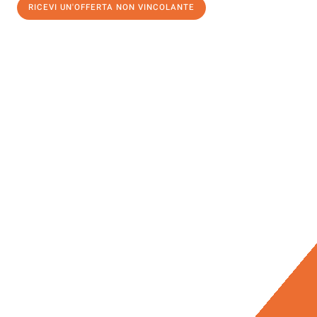
RICEVI UN'OFFERTA NON VINCOLANTE