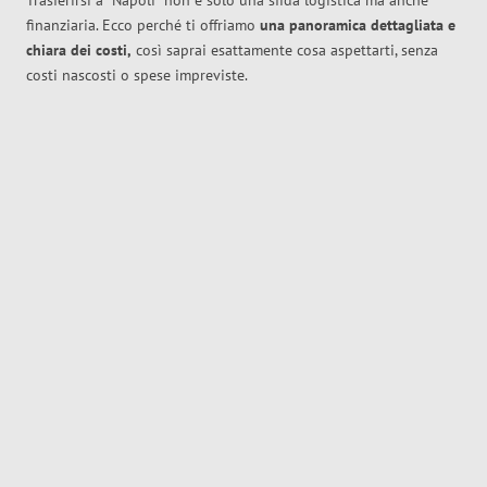
Trasferirsi a
Napoli
non è solo una sfida logistica ma anche
finanziaria. Ecco perché ti offriamo
una panoramica dettagliata e
chiara dei costi,
così saprai esattamente cosa aspettarti, senza
costi nascosti o spese impreviste.