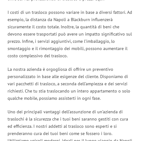
I costi di un trasloco possono variare in base a diversi fattori. Ad
esempio, la distanza da Napoli a Blackburn influenzerà
sicuramente il costo totale. Inoltre, la quantità di beni che
devono essere trasportati può avere un impatto significativo sul
prezzo. Infine, i servizi aggiuntivi, come l’imballaggio, lo
smontaggio e il rimontaggio dei mobili, possono aumentare il
costo complessivo del trasloco.
La nostra azienda è orgogliosa di offrire un preventivo
personalizzato in base alle esigenze del cliente. Disponiamo di
vari pacchetti di trasloco, a seconda dell’ampiezza e dei servizi
richiesti. Che tu stia traslocando un intero appartamento o solo
qualche mobile, possiamo assisterti in ogni fase.
Uno dei principali vantaggi dell’assunzione di un’azienda di
traslochi è la sicurezza che i tuoi beni saranno gestiti con cura
ed efficienza. I nostri addetti al trasloco sono esperti e si
prenderanno cura dei tuoi beni come se fossero i loro.
Utilizziamo veicoli moderni, ideali per il lungo viaggio da Napoli