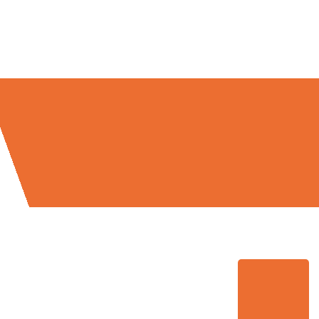
Traslochi Napoli in numeri: