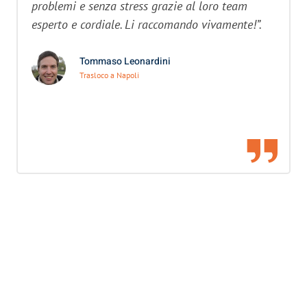
problemi e senza stress grazie al loro team
esperto e cordiale. Li raccomando vivamente!”.
Tommaso Leonardini
Trasloco a Napoli