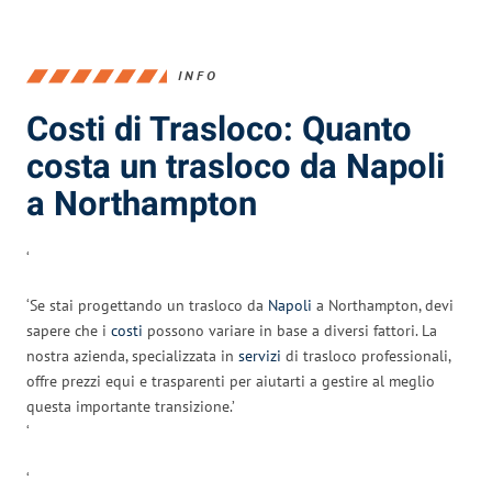
INFO
Costi di Trasloco: Quanto
costa un trasloco da Napoli
a Northampton
‘
‘Se stai progettando un trasloco da
Napoli
a Northampton, devi
sapere che i
costi
possono variare in base a diversi fattori. La
nostra azienda, specializzata in
servizi
di trasloco professionali,
offre prezzi equi e trasparenti per aiutarti a gestire al meglio
questa importante transizione.’
‘
‘