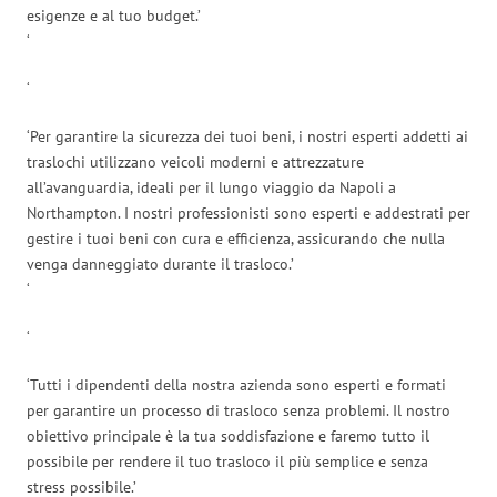
esigenze e al tuo budget.’
‘
‘
‘Per garantire la sicurezza dei tuoi beni, i nostri esperti addetti ai
traslochi utilizzano veicoli moderni e attrezzature
all’avanguardia, ideali per il lungo viaggio da Napoli a
Northampton. I nostri professionisti sono esperti e addestrati per
gestire i tuoi beni con cura e efficienza, assicurando che nulla
venga danneggiato durante il trasloco.’
‘
‘
‘Tutti i dipendenti della nostra azienda sono esperti e formati
per garantire un processo di trasloco senza problemi. Il nostro
obiettivo principale è la tua soddisfazione e faremo tutto il
possibile per rendere il tuo trasloco il più semplice e senza
stress possibile.’