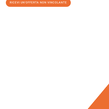
RICEVI UN'OFFERTA NON VINCOLANTE