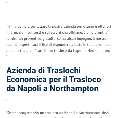
‘
‘
‘Ti invitiamo a contattare la nostra azienda per ottenere ulteriori
informazioni sui costi e sui servizi che offriamo. Siamo pronti a
fornirti un preventivo gratuito, senza alcun impegno. Il nostro
team di esperti sarà felice di rispondere a tutte le tue domande e
di aiutarti a pianificare il tuo trasloco da Napoli a Northampton.’
‘
Azienda di Traslochi
Economica per il Trasloco
da Napoli a Northampton
‘
‘Se stai progettando un trasloco da Napoli a Northampton, devi