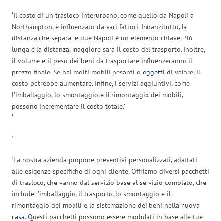
‘Il costo di un trasloco interurbano, come quello da Napoli a
Northampton, è influenzato da vari fattori. Innanzitutto, la
distanza che separa le due Napoli è un elemento chiave. Più
lunga è la distanza, maggiore sarà il costo del trasporto. Inoltre,
il volume e il peso dei beni da trasportare influenzeranno il
prezzo finale. Se hai molti mobili pesanti o
oggetti
di valore, il
costo potrebbe aumentare. Infine, i servizi aggiuntivi, come
l’imballaggio, lo smontaggio e il rimontaggio dei mobili,
possono incrementare il costo totale.’
‘
‘
‘La nostra azienda propone preventivi personalizzati, adattati
alle esigenze specifiche di ogni cliente. Offriamo diversi pacchetti
di trasloco, che vanno dal servizio base al servizio completo, che
include l’imballaggio, il trasporto, lo smontaggio e il
rimontaggio dei mobili e la sistemazione dei beni nella nuova
casa
. Questi pacchetti possono essere modulati in base alle tue