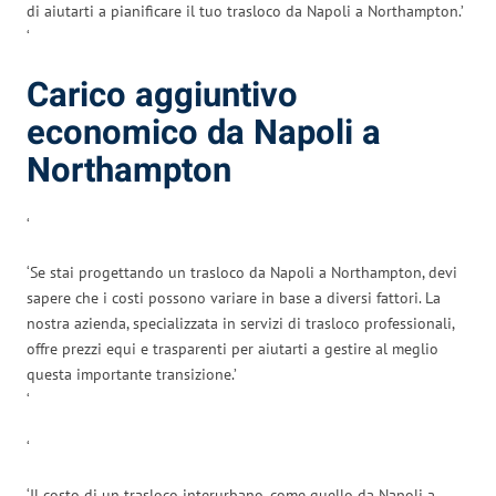
di aiutarti a pianificare il tuo trasloco da Napoli a Northampton.’
‘
Carico aggiuntivo
economico da Napoli a
Northampton
‘
‘Se stai progettando un trasloco da Napoli a Northampton, devi
sapere che i costi possono variare in base a diversi fattori. La
nostra azienda, specializzata in servizi di trasloco professionali,
offre prezzi equi e trasparenti per aiutarti a gestire al meglio
questa importante transizione.’
‘
‘
‘Il costo di un trasloco interurbano, come quello da Napoli a