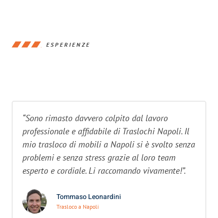
ESPERIENZE
“Sono rimasto davvero colpito dal lavoro
professionale e affidabile di Traslochi Napoli. Il
mio trasloco di mobili a Napoli si è svolto senza
problemi e senza stress grazie al loro team
esperto e cordiale. Li raccomando vivamente!”.
Tommaso Leonardini
Trasloco a Napoli