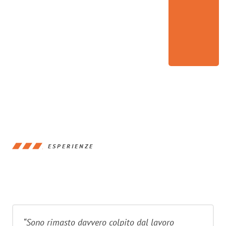
ESPERIENZE
“Sono rimasto davvero colpito dal lavoro