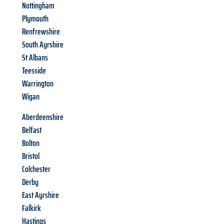
Nottingham
Plymouth
Renfrewshire
South Ayrshire
St Albans
Teesside
Warrington
Wigan
Aberdeenshire
Belfast
Bolton
Bristol
Colchester
Derby
East Ayrshire
Falkirk
Hastings