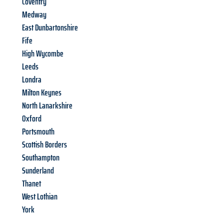
Coventry
Medway
East Dunbartonshire
Fife
High Wycombe
Leeds
Londra
Milton Keynes
North Lanarkshire
Oxford
Portsmouth
Scottish Borders
Southampton
Sunderland
Thanet
West Lothian
York