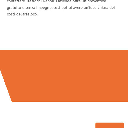
contattare Traslochi Napoli. L’azienda offre un preventivo
gratuito e senza impegno, così potrai avere un’idea chiara dei
costi del trasloco.
Traslochi Napoli in numeri: