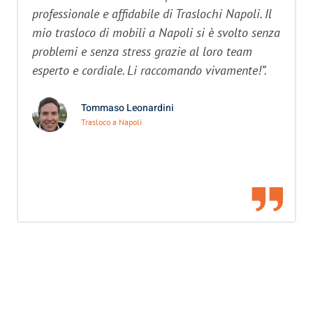
professionale e affidabile di Traslochi Napoli. Il
mio trasloco di mobili a Napoli si è svolto senza
problemi e senza stress grazie al loro team
esperto e cordiale. Li raccomando vivamente!”.
Tommaso Leonardini
Trasloco a Napoli