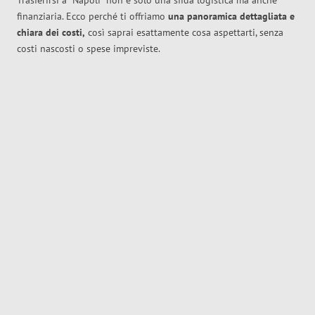
Trasferirsi a
Napoli
non è solo una sfida logistica ma anche
finanziaria. Ecco perché ti offriamo
una panoramica dettagliata e
chiara dei costi,
così saprai esattamente cosa aspettarti, senza
costi nascosti o spese impreviste.