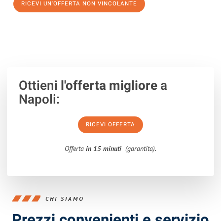
RICEVI UN'OFFERTA NON VINCOLANTE
100% non vincolante – Risposta garantita entro 15 minuti.
Ottieni
l'offerta migliore
a
Napoli:
RICEVI OFFERTA
Offerta
in 15 minuti
(garantita).
CHI SIAMO
Prezzi convenienti e servizio