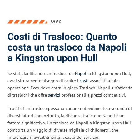
INFO
Costi di Trasloco: Quanto
costa un trasloco da Napoli
a Kingston upon Hull
Se stai pianificando un trasloco da
Napoli
a Kingston upon Hull,
avrai sicuramente bisogno di capire i
costi
associati a tale
operazione. Ecco dove entra in gioco Traslochi Napoli, un’azienda
di traslochi che offre
servizi
professionali a prezzi competitivi.
I costi di un trasloco possono variare notevolmente a seconda di
diversi fattori. Innanzitutto, la distanza tra le due Napoli è un
fattore significativo. Un trasloco da Napoli a Kingston upon Hull
comporta un viaggio di diverse migliaia di chilometri, che
influenzerà inevitabilmente il costo del servizio.