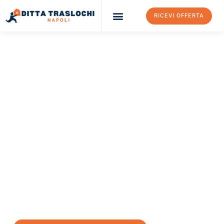
RICEVI OFFERTA
Ditta Traslochi Napoli
Servizi Traslochi Napoli
Costi e prezzi
TRASLOCHI NAPOLI
Traslochi Napoli
Kingston Upon Hull
Il tuo trasloco Napoli Kingston upon Hull può essere così facile!
Sperimenta il nostro
servizio di prima classe
e assicurati i
migliori prezzi in Napoli
.
Richiedo ora la tua offerta personalizzata e fai il primo passo
verso un trasloco senza stress a Kingston upon Hull