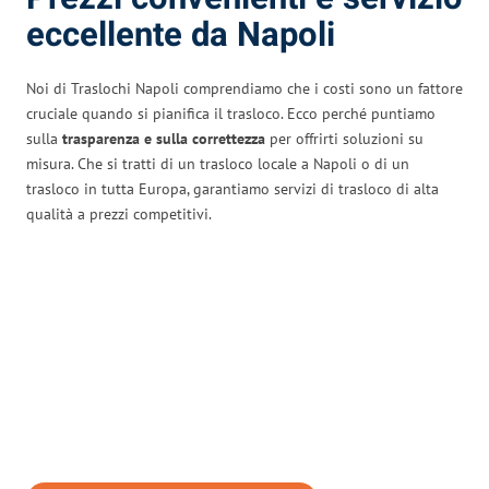
eccellente da Napoli
Noi di Traslochi Napoli comprendiamo che i costi sono un fattore
cruciale quando si pianifica il trasloco. Ecco perché puntiamo
sulla
trasparenza e sulla correttezza
per offrirti soluzioni su
misura. Che si tratti di un trasloco locale a Napoli o di un
trasloco in tutta Europa, garantiamo servizi di trasloco di alta
qualità a prezzi competitivi.