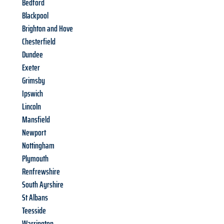
Bedford
Blackpool
Brighton and Hove
Chesterfield
Dundee
Exeter
Grimsby
Ipswich
Lincoln
Mansfield
Newport
Nottingham
Plymouth
Renfrewshire
South Ayrshire
St Albans
Teesside
Warrington