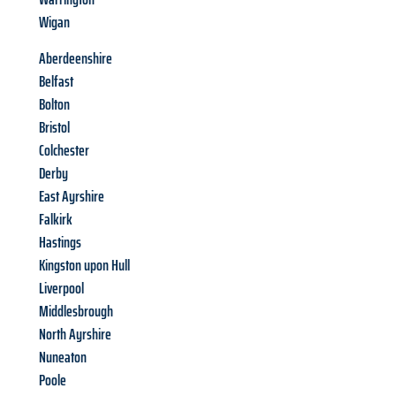
Wigan
Aberdeenshire
Belfast
Bolton
Bristol
Colchester
Derby
East Ayrshire
Falkirk
Hastings
Kingston upon Hull
Liverpool
Middlesbrough
North Ayrshire
Nuneaton
Poole