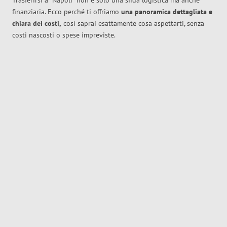
Trasferirsi a
Napoli
non è solo una sfida logistica ma anche
finanziaria. Ecco perché ti offriamo
una panoramica dettagliata e
chiara dei costi,
così saprai esattamente cosa aspettarti, senza
costi nascosti o spese impreviste.