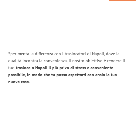
Sperimenta la differenza con i traslocatori di Napoli, dove la
qualità incontra la convenienza. Il nostro obiettivo è rendere il
tuo
trasloco a Napoli il più privo di stress e conveniente
possibile, in modo che tu possa aspettarti con ansia la tua
nuova casa.