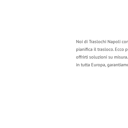
Noi di Traslochi Napoli co
pianifica il trasloco. Ecco
offrirti soluzioni su misura
in tutta Europa, garantiamo 