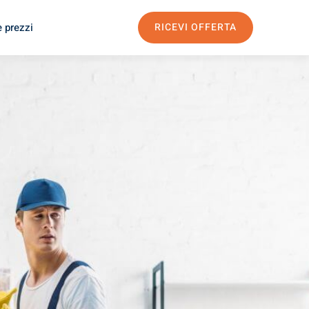
e prezzi
RICEVI OFFERTA