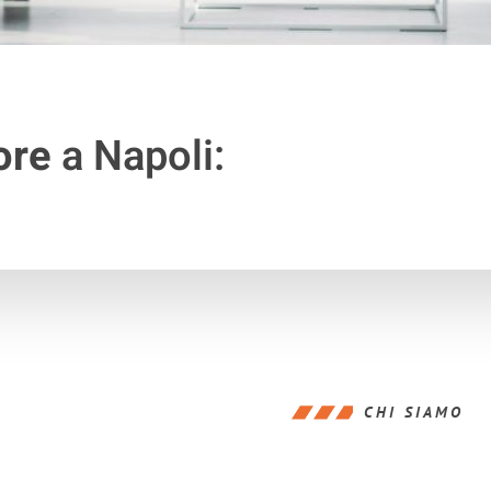
ore
a Napoli:
CHI SIAMO