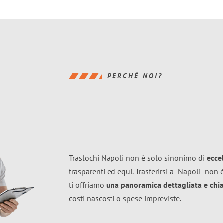
PERCHÉ NOI?
Traslochi Napoli non è solo sinonimo di
ecce
trasparenti ed equi. Trasferirsi a
Napoli
non è
ti offriamo
una panoramica dettagliata e chiar
costi nascosti o spese impreviste.