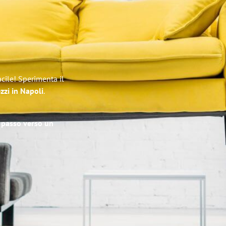
acile! Sperimenta il
zzi in Napoli
.
o passo verso un