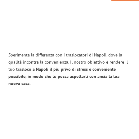
Sperimenta la differenza con i traslocatori di Napoli, dove la
qualità incontra la convenienza. Il nostro obiettivo è rendere il
tuo
trasloco a Napoli il più privo di stress e conveniente
possibile, in modo che tu possa aspettarti con ansia la tua
nuova casa.