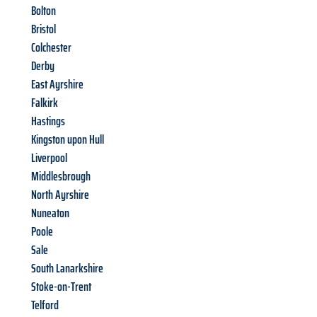
Bolton
Bristol
Colchester
Derby
East Ayrshire
Falkirk
Hastings
Kingston upon Hull
Liverpool
Middlesbrough
North Ayrshire
Nuneaton
Poole
Sale
South Lanarkshire
Stoke-on-Trent
Telford