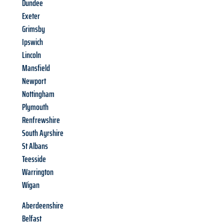
Dundee
Exeter
Grimsby
Ipswich
Lincoln
Mansfield
Newport
Nottingham
Plymouth
Renfrewshire
South Ayrshire
St Albans
Teesside
Warrington
Wigan
Aberdeenshire
Belfast