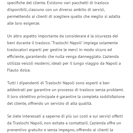
specifiche del cliente. Esistono vari pacchetti di trasloco
disponibili, ciascuno con un diverso ambito di servizi,
permettendo ai clienti di scegliere quello che meglio si adatta
alle loro esigenze.
Un altro aspetto importante da considerare è la sicurezza dei
beni durante il trasloco. ‘Traslochi Napoli’ impiega solamente
traslocatori esperti per gestire le merci in modo sicuro ed
efficiente, garantendo che nulla venga danneggiato. L’azienda
utilizza veicoli moderni, ideali per il lungo viaggio da Napoli a
Flauto dolce.
Tutti i dipendenti di Traslochi Napoli sono esperti e ben
addestrati per garantire un processo di trasloco senza problemi.
Il loro obiettivo principale è garantire la completa soddisfazione
del cliente, offrendo un servizio di alta qualità.
Se siete interessati a saperne di più sui costi e sui servizi offerti
da Traslochi Napoli, non esitate a contattarli. L’azienda offre un
preventivo gratuito e senza impegno, offrendo ai clienti la