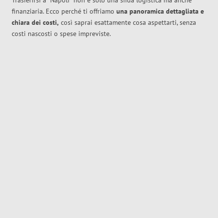
Trasferirsi a
Napoli
non è solo una sfida logistica ma anche
finanziaria. Ecco perché ti offriamo
una panoramica dettagliata e
chiara dei costi,
così saprai esattamente cosa aspettarti, senza
costi nascosti o spese impreviste.