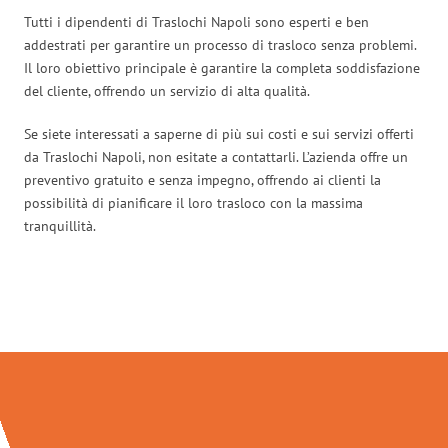
Tutti i dipendenti di Traslochi Napoli sono esperti e ben
addestrati per garantire un processo di trasloco senza problemi.
Il loro obiettivo principale è garantire la completa soddisfazione
del cliente, offrendo un servizio di alta qualità.
Se siete interessati a saperne di più sui costi e sui servizi offerti
da Traslochi Napoli, non esitate a contattarli. L’azienda offre un
preventivo gratuito e senza impegno, offrendo ai clienti la
possibilità di pianificare il loro trasloco con la massima
tranquillità.
Traslochi Napoli in numeri: