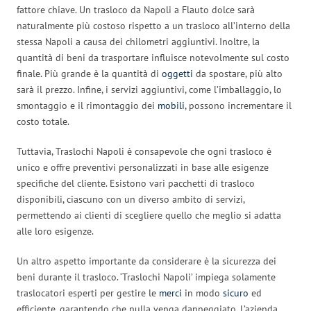
fattore chiave. Un trasloco da Napoli a Flauto dolce sarà
naturalmente più costoso rispetto a un trasloco all’interno della
stessa Napoli a causa dei chilometri aggiuntivi. Inoltre, la
quantità di beni da trasportare influisce notevolmente sul costo
finale. Più grande è la quantità di
oggetti
da spostare, più alto
sarà il prezzo. Infine, i servizi aggiuntivi, come l’imballaggio, lo
smontaggio e il rimontaggio dei
mobili
, possono incrementare il
costo totale.
Tuttavia, Traslochi Napoli è consapevole che ogni trasloco è
unico e offre preventivi personalizzati in base alle esigenze
specifiche del cliente. Esistono vari pacchetti di trasloco
disponibili, ciascuno con un diverso ambito di servizi,
permettendo ai clienti di scegliere quello che meglio si adatta
alle loro esigenze.
Un altro aspetto importante da considerare è la sicurezza dei
beni durante il trasloco. ‘Traslochi Napoli’ impiega solamente
traslocatori esperti per gestire le
merci
in modo
sicuro
ed
efficiente, garantendo che nulla venga danneggiato. L’azienda