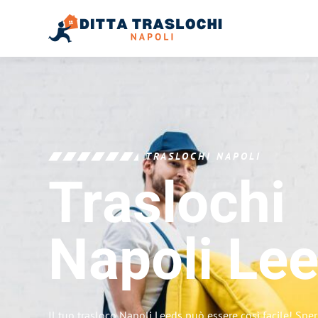
TRASLOCHI NAPOLI
Traslochi
Napoli
Le
Il tuo trasloco Napoli Leeds può essere così facile! Spe