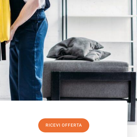
RICEVI OFFERTA