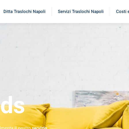
Ditta Traslochi Napoli
Servizi Traslochi Napoli
Costi 
eds
rimenta il nostro
servizio