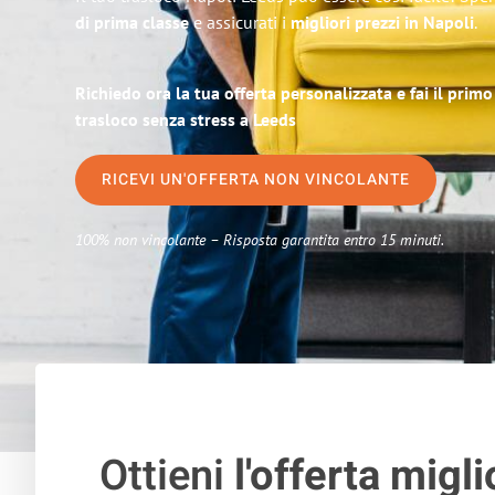
di prima classe
e assicurati i
migliori prezzi in Napoli
.
Richiedo ora la tua offerta personalizzata e fai il prim
trasloco senza stress a Leeds
RICEVI UN'OFFERTA NON VINCOLANTE
100% non vincolante – Risposta garantita entro 15 minuti.
Ottieni
l'offerta migli