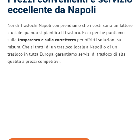
eccellente da Napoli
Noi di Traslochi Napoli comprendiamo che i costi sono un fattore
cruciale quando si pianifica il trasloco. Ecco perché puntiamo
sulla
trasparenza e sulla correttezza
per offrirti soluzioni su
misura. Che si tratti di un trasloco locale a Napoli o di un
trasloco in tutta Europa, garantiamo servizi di trasloco di alta
qualità a prezzi competitivi.