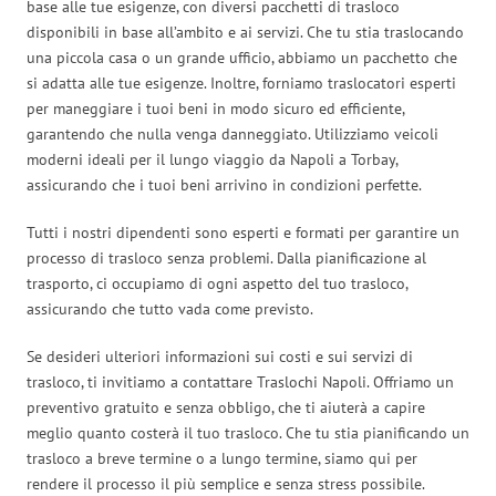
base alle tue esigenze, con diversi pacchetti di trasloco
disponibili in base all’ambito e ai servizi. Che tu stia traslocando
una piccola casa o un grande ufficio, abbiamo un pacchetto che
si adatta alle tue esigenze. Inoltre, forniamo traslocatori esperti
per maneggiare i tuoi beni in modo sicuro ed efficiente,
garantendo che nulla venga danneggiato. Utilizziamo veicoli
moderni ideali per il lungo viaggio da Napoli a Torbay,
assicurando che i tuoi beni arrivino in condizioni perfette.
Tutti i nostri dipendenti sono esperti e formati per garantire un
processo di trasloco senza problemi. Dalla pianificazione al
trasporto, ci occupiamo di ogni aspetto del tuo trasloco,
assicurando che tutto vada come previsto.
Se desideri ulteriori informazioni sui costi e sui servizi di
trasloco, ti invitiamo a contattare Traslochi Napoli. Offriamo un
preventivo gratuito e senza obbligo, che ti aiuterà a capire
meglio quanto costerà il tuo trasloco. Che tu stia pianificando un
trasloco a breve termine o a lungo termine, siamo qui per
rendere il processo il più semplice e senza stress possibile.