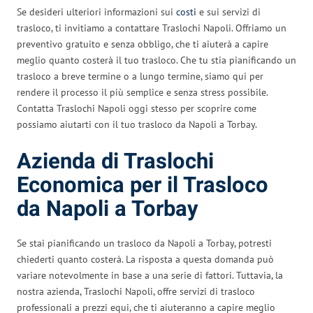
Se desideri ulteriori informazioni sui
costi
e sui servizi di
trasloco, ti invitiamo a contattare Traslochi Napoli. Offriamo un
preventivo gratuito e senza obbligo, che ti aiuterà a capire
meglio quanto costerà il tuo trasloco. Che tu stia pianificando un
trasloco a breve termine o a lungo termine, siamo qui per
rendere il processo il più semplice e senza stress possibile.
Contatta Traslochi Napoli oggi stesso per scoprire come
possiamo aiutarti con il tuo trasloco da Napoli a Torbay.
Azienda di Traslochi
Economica per il Trasloco
da Napoli a Torbay
Se stai pianificando un trasloco da Napoli a Torbay, potresti
chiederti quanto costerà. La risposta a questa domanda può
variare notevolmente in base a una serie di fattori. Tuttavia, la
nostra azienda, Traslochi Napoli, offre servizi di trasloco
professionali a prezzi equi, che ti aiuteranno a capire meglio