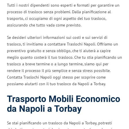
Tutti i nostri dipendenti sono esperti e formati per garantire un
processo di trasloco senza problemi. Dalla pianificazione al
trasporto, ci occupiamo di ogni aspetto del tuo trasloco,
assicurando che tutto vada come previsto.
Se desideri ulteriori informazioni sui costi e sui servizi di
trasloco, ti invitiamo a contattare Traslochi Napoli. Offriamo un
preventivo gratuito e senza obbligo, che ti aiuterà a capire
meglio quanto costerà il tuo trasloco. Che tu stia pianificando un
trasloco a breve termine o a lungo termine, siamo qui per
rendere il processo il più semplice e senza stress possibile.
Contatta Traslochi Napoli oggi stesso per scoprire come
possiamo aiutarti con il tuo trasloco da Napoli a Torbay.
Trasporto Mobili Economico
da Napoli a Torbay
Se stai pianificando un trasloco da Napoli a Torbay, potresti