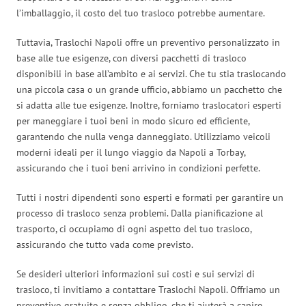
l’imballaggio, il costo del tuo trasloco potrebbe aumentare.
Tuttavia, Traslochi Napoli offre un preventivo personalizzato in
base alle tue esigenze, con diversi pacchetti di trasloco
disponibili in base all’ambito e ai servizi. Che tu stia traslocando
una piccola casa o un grande ufficio, abbiamo un pacchetto che
si adatta alle tue esigenze. Inoltre, forniamo traslocatori esperti
per maneggiare i tuoi beni in modo sicuro ed efficiente,
garantendo che nulla venga danneggiato. Utilizziamo veicoli
moderni ideali per il lungo viaggio da Napoli a Torbay,
assicurando che i tuoi beni arrivino in condizioni perfette.
Tutti i nostri dipendenti sono esperti e formati per garantire un
processo di trasloco senza problemi. Dalla pianificazione al
trasporto, ci occupiamo di ogni aspetto del tuo trasloco,
assicurando che tutto vada come previsto.
Se desideri ulteriori informazioni sui costi e sui servizi di
trasloco, ti invitiamo a contattare Traslochi Napoli. Offriamo un
preventivo gratuito e senza obbligo, che ti aiuterà a capire