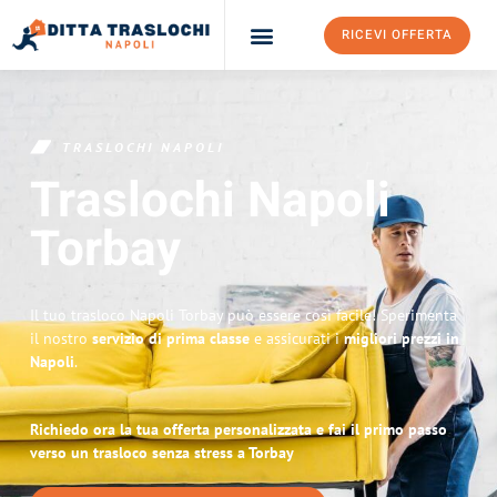
RICEVI OFFERTA
Ditta Traslochi Napoli
Servizi Traslochi Napoli
Costi e prezzi
TRASLOCHI NAPOLI
Traslochi Napoli
Torbay
Il tuo trasloco Napoli Torbay può essere così facile! Sperimenta
il nostro
servizio di prima classe
e assicurati i
migliori prezzi in
Napoli
.
Richiedo ora la tua offerta personalizzata e fai il primo passo
verso un trasloco senza stress a Torbay