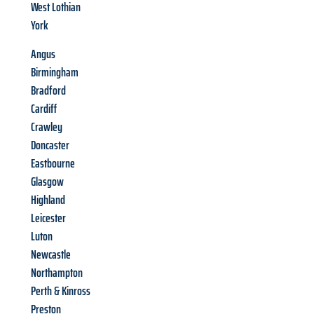
West Lothian
York
Angus
Birmingham
Bradford
Cardiff
Crawley
Doncaster
Eastbourne
Glasgow
Highland
Leicester
Luton
Newcastle
Northampton
Perth & Kinross
Preston