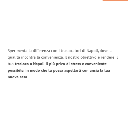
Sperimenta la differenza con i traslocatori di Napoli, dove la
qualità incontra la convenienza. Il nostro obiettivo è rendere il
tuo
trasloco a Napoli il più privo di stress e conveniente
possibile, in modo che tu possa aspettarti con ansia la tua
nuova casa.