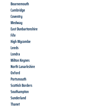
Bournemouth
Cambridge
Coventry
Medway
East Dunbartonshire
Fife
High Wycombe
Leeds
Londra
Milton Keynes
North Lanarkshire
Oxford
Portsmouth
Scottish Borders
Southampton
Sunderland
Thanet