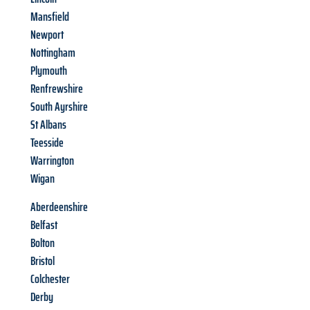
Mansfield
Newport
Nottingham
Plymouth
Renfrewshire
South Ayrshire
St Albans
Teesside
Warrington
Wigan
Aberdeenshire
Belfast
Bolton
Bristol
Colchester
Derby