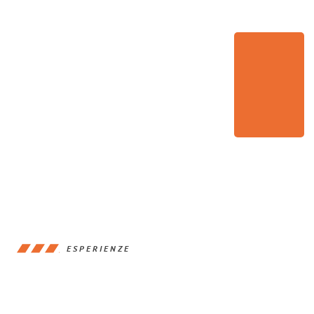
ESPERIENZE