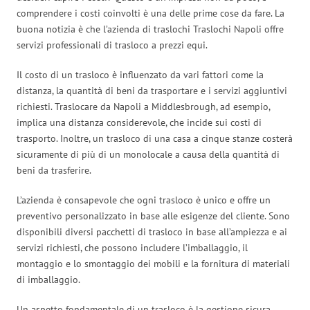
comprendere i costi coinvolti è una delle prime cose da fare. La
buona notizia è che l’azienda di traslochi Traslochi Napoli offre
servizi professionali di trasloco a prezzi equi.
Il costo di un trasloco è influenzato da vari fattori come la
distanza, la quantità di beni da trasportare e i servizi aggiuntivi
richiesti. Traslocare da Napoli a Middlesbrough, ad esempio,
implica una distanza considerevole, che incide sui costi di
trasporto. Inoltre, un trasloco di una casa a cinque stanze costerà
sicuramente di più di un monolocale a causa della quantità di
beni da trasferire.
L’azienda è consapevole che ogni trasloco è unico e offre un
preventivo personalizzato in base alle esigenze del cliente. Sono
disponibili diversi pacchetti di trasloco in base all’ampiezza e ai
servizi richiesti, che possono includere l’imballaggio, il
montaggio e lo smontaggio dei mobili e la fornitura di materiali
di imballaggio.
Un aspetto fondamentale di un trasloco è la gestione sicura