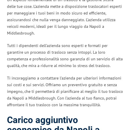
delle tue cose. L’azienda mette a disposizione traslocatori esperti
per maneggiare i tuoi beni in modo sicuro ed efficiente,
assicurandosi che nulla venga danneggiato. L’azienda utilizza
veicoli moderni, ideali per il lungo viaggio da Napoli a
Middlesbrough.
Tutti i dipendenti dell’azienda sono esperti e formati per
garantire un processo di trasloco senza intoppi. La loro
competenza e professionalità sono garanzia di un servizio di alta
qualità, che mira a ridurre al minimo lo stress del trasloco.
Ti incoraggiamo a contattare l’azienda per ulteriori informazioni
sui costi e sui servizi. Offriamo un preventivo gratuito e senza
impegno, che ti permetterà di pianificare al meglio il tuo trasloco
da Napoli a Middlesbrough. Con l’azienda al tuo fianco, potrai
affrontare il tuo trasloco con la massima tranquillità.
Carico aggiuntivo