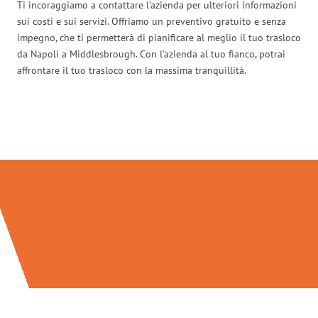
Ti incoraggiamo a contattare l’azienda per ulteriori informazioni
sui costi e sui servizi. Offriamo un preventivo gratuito e senza
impegno, che ti permetterà di pianificare al meglio il tuo trasloco
da Napoli a Middlesbrough. Con l’azienda al tuo fianco, potrai
affrontare il tuo trasloco con la massima tranquillità.
Traslochi Napoli in numeri: