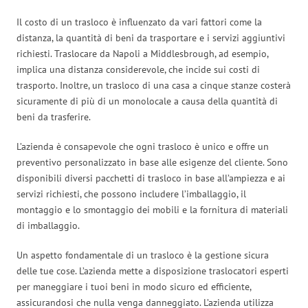
Il costo di un trasloco è influenzato da vari fattori come la
distanza, la quantità di beni da trasportare e i servizi aggiuntivi
richiesti. Traslocare da Napoli a Middlesbrough, ad esempio,
implica una distanza considerevole, che incide sui costi di
trasporto. Inoltre, un trasloco di una casa a cinque stanze costerà
sicuramente di più di un monolocale a causa della quantità di
beni da trasferire.
L’azienda è consapevole che ogni trasloco è unico e offre un
preventivo personalizzato in base alle esigenze del cliente. Sono
disponibili diversi pacchetti di trasloco in base all’ampiezza e ai
servizi richiesti, che possono includere l’imballaggio, il
montaggio e lo smontaggio dei mobili e la fornitura di materiali
di imballaggio.
Un aspetto fondamentale di un trasloco è la gestione sicura
delle tue cose. L’azienda mette a disposizione traslocatori esperti
per maneggiare i tuoi beni in modo sicuro ed efficiente,
assicurandosi che nulla venga danneggiato. L’azienda utilizza