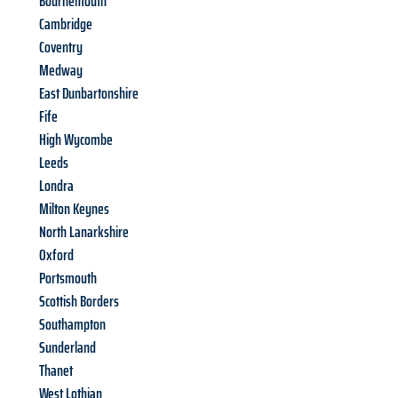
Bournemouth
Cambridge
Coventry
Medway
East Dunbartonshire
Fife
High Wycombe
Leeds
Londra
Milton Keynes
North Lanarkshire
Oxford
Portsmouth
Scottish Borders
Southampton
Sunderland
Thanet
West Lothian