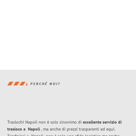
PERCHÉ NOI?
Traslochi Napoli non è solo sinonimo di
eccellente
servizio di
trasloco
a
Napoli
, ma anche di prezzi trasparenti ed equi.