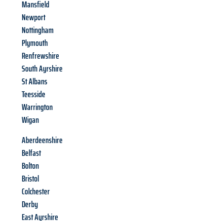
Mansfield
Newport
Nottingham
Plymouth
Renfrewshire
South Ayrshire
St Albans
Teesside
Warrington
Wigan
Aberdeenshire
Belfast
Bolton
Bristol
Colchester
Derby
East Ayrshire