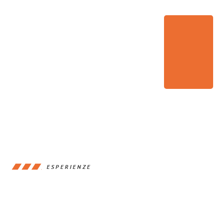
ESPERIENZE