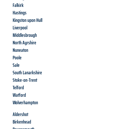
Falkirk
Hastings
Kingston upon Hull
Liverpool
Middlesbrough
North Ayrshire
Nuneaton
Poole
Sale
South Lanarkshire
Stoke-on-Trent
Telford
Watford
Wolverhampton
Aldershot
Birkenhead