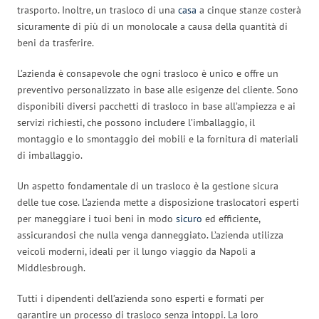
trasporto. Inoltre, un trasloco di una
casa
a cinque stanze costerà
sicuramente di più di un monolocale a causa della quantità di
beni da trasferire.
L’azienda è consapevole che ogni trasloco è unico e offre un
preventivo personalizzato in base alle esigenze del cliente. Sono
disponibili diversi pacchetti di trasloco in base all’ampiezza e ai
servizi richiesti, che possono includere l’imballaggio, il
montaggio e lo smontaggio dei mobili e la fornitura di materiali
di imballaggio.
Un aspetto fondamentale di un trasloco è la gestione sicura
delle tue cose. L’azienda mette a disposizione traslocatori esperti
per maneggiare i tuoi beni in modo
sicuro
ed efficiente,
assicurandosi che nulla venga danneggiato. L’azienda utilizza
veicoli moderni, ideali per il lungo viaggio da Napoli a
Middlesbrough.
Tutti i dipendenti dell’azienda sono esperti e formati per
garantire un processo di trasloco senza intoppi. La loro