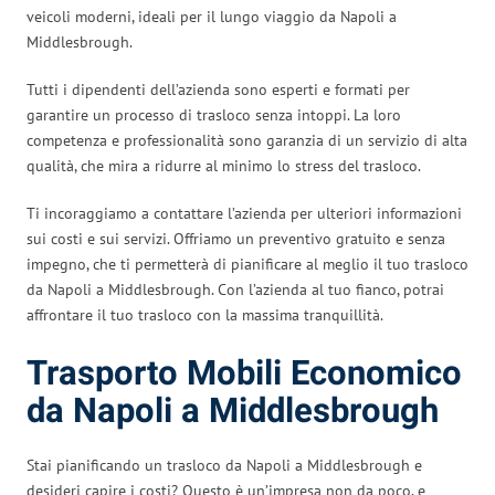
veicoli moderni, ideali per il lungo viaggio da Napoli a
Middlesbrough.
Tutti i dipendenti dell’azienda sono esperti e formati per
garantire un processo di trasloco senza intoppi. La loro
competenza e professionalità sono garanzia di un servizio di alta
qualità, che mira a ridurre al minimo lo stress del trasloco.
Ti incoraggiamo a contattare l’azienda per ulteriori informazioni
sui costi e sui servizi. Offriamo un preventivo gratuito e senza
impegno, che ti permetterà di pianificare al meglio il tuo trasloco
da Napoli a Middlesbrough. Con l’azienda al tuo fianco, potrai
affrontare il tuo trasloco con la massima tranquillità.
Trasporto Mobili Economico
da Napoli a Middlesbrough
Stai pianificando un trasloco da Napoli a Middlesbrough e
desideri capire i costi? Questo è un’impresa non da poco, e