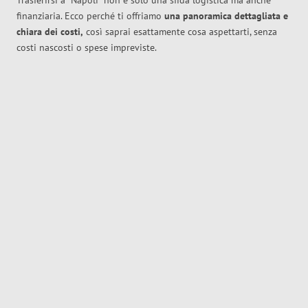
Trasferirsi a
Napoli
non è solo una sfida logistica ma anche
finanziaria. Ecco perché ti offriamo
una panoramica dettagliata e
chiara dei costi,
così saprai esattamente cosa aspettarti, senza
costi nascosti o spese impreviste.