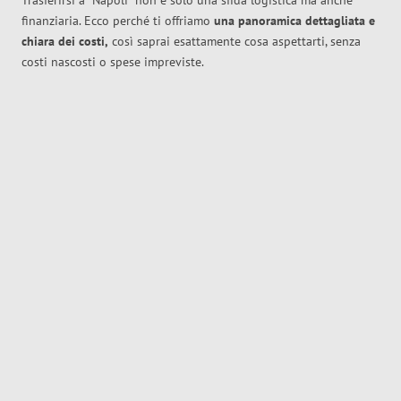
Trasferirsi a
Napoli
non è solo una sfida logistica ma anche
finanziaria. Ecco perché ti offriamo
una panoramica dettagliata e
chiara dei costi,
così saprai esattamente cosa aspettarti, senza
costi nascosti o spese impreviste.