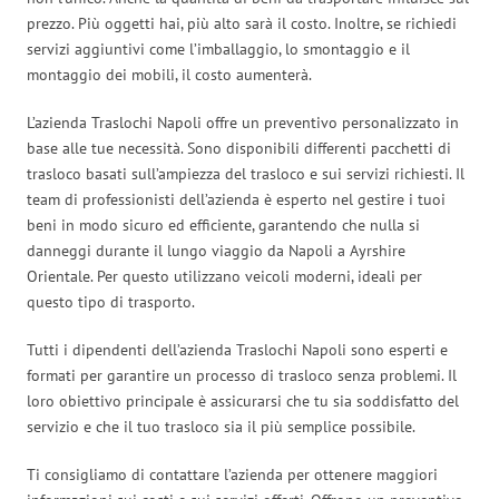
prezzo. Più oggetti hai, più alto sarà il costo. Inoltre, se richiedi
servizi aggiuntivi come l’imballaggio, lo smontaggio e il
montaggio dei mobili, il costo aumenterà.
L’azienda Traslochi Napoli offre un preventivo personalizzato in
base alle tue necessità. Sono disponibili differenti pacchetti di
trasloco basati sull’ampiezza del trasloco e sui servizi richiesti. Il
team di professionisti dell’azienda è esperto nel gestire i tuoi
beni in modo sicuro ed efficiente, garantendo che nulla si
danneggi durante il lungo viaggio da Napoli a Ayrshire
Orientale. Per questo utilizzano veicoli moderni, ideali per
questo tipo di trasporto.
Tutti i dipendenti dell’azienda Traslochi Napoli sono esperti e
formati per garantire un processo di trasloco senza problemi. Il
loro obiettivo principale è assicurarsi che tu sia soddisfatto del
servizio e che il tuo trasloco sia il più semplice possibile.
Ti consigliamo di contattare l’azienda per ottenere maggiori