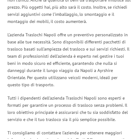
prezzo. Più oggetti hai, più alto sarà il costo. Inoltre, se richiedi
servizi aggiuntivi come l’imballaggio, lo smontaggio e il
montaggio dei mobili, il costo aumenterà.
L’azienda Traslochi Napoli offre un preventivo personalizzato in
base alle tue necessità. Sono disponibili differenti pacchetti di
trasloco basati sull’ampiezza del trasloco e sui servizi richiesti. Il
team di professionisti dell’azienda è esperto nel gestire i tuoi
beni in modo sicuro ed efficiente, garantendo che nulla si
danneggi durante il lungo viaggio da Napoli a Ayrshire
Orientale. Per questo utilizzano veicoli moderni, ideali per
questo tipo di trasporto.
Tutti i dipendenti dell’azienda Traslochi Napoli sono esperti e
formati per garantire un processo di trasloco senza problemi. Il
loro obiettivo principale è assicurarsi che tu sia soddisfatto del
servizio e che il tuo trasloco sia il più semplice possibile.
Ti consigliamo di contattare l’azienda per ottenere maggiori