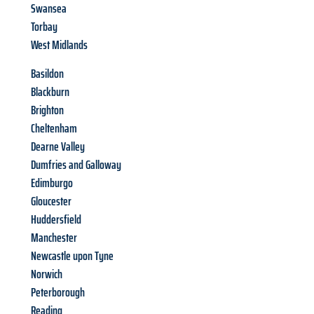
Swansea
Torbay
West Midlands
Basildon
Blackburn
Brighton
Cheltenham
Dearne Valley
Dumfries and Galloway
Edimburgo
Gloucester
Huddersfield
Manchester
Newcastle upon Tyne
Norwich
Peterborough
Reading