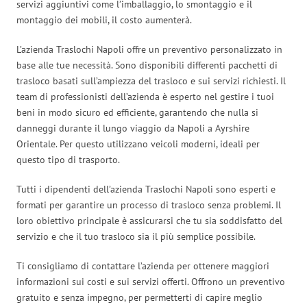
servizi aggiuntivi come l’imballaggio, lo smontaggio e il
montaggio dei mobili, il costo aumenterà.
L’azienda Traslochi Napoli offre un preventivo personalizzato in
base alle tue necessità. Sono disponibili differenti pacchetti di
trasloco basati sull’ampiezza del trasloco e sui servizi richiesti. Il
team di professionisti dell’azienda è esperto nel gestire i tuoi
beni in modo sicuro ed efficiente, garantendo che nulla si
danneggi durante il lungo viaggio da Napoli a Ayrshire
Orientale. Per questo utilizzano veicoli moderni, ideali per
questo tipo di trasporto.
Tutti i dipendenti dell’azienda Traslochi Napoli sono esperti e
formati per garantire un processo di trasloco senza problemi. Il
loro obiettivo principale è assicurarsi che tu sia soddisfatto del
servizio e che il tuo trasloco sia il più semplice possibile.
Ti consigliamo di contattare l’azienda per ottenere maggiori
informazioni sui costi e sui servizi offerti. Offrono un preventivo
gratuito e senza impegno, per permetterti di capire meglio