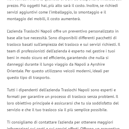
prezzo. Più oggetti hai, più alto sarà il costo. Inoltre, se richiedi
servizi aggiuntivi come l’imballaggio, lo smontaggio e il
montaggio dei mobili, il costo aumenterà.
L’azienda Traslochi Napoli offre un preventivo personalizzato in
base alle tue necessità. Sono disponibili differenti pacchetti di
trasloco basati sull’ampiezza del trasloco e sui servizi richiesti. Il
team di professionisti dell’azienda è esperto nel gestire i tuoi
beni in modo sicuro ed efficiente, garantendo che nulla si
danneggi durante il lungo viaggio da Napoli a Ayrshire
Orientale. Per questo utilizzano veicoli moderni, ideali per
questo tipo di trasporto.
Tutti i dipendenti dell’azienda Traslochi Napoli sono esperti e
formati per garantire un processo di trasloco senza problemi. Il
loro obiettivo principale è assicurarsi che tu sia soddisfatto del
servizio e che il tuo trasloco sia il più semplice possibile.
Ti consigliamo di contattare l’azienda per ottenere maggiori
informazioni sui costi e sui servizi offerti. Offrono un preventivo