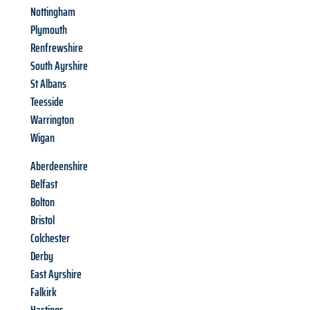
Nottingham
Plymouth
Renfrewshire
South Ayrshire
St Albans
Teesside
Warrington
Wigan
Aberdeenshire
Belfast
Bolton
Bristol
Colchester
Derby
East Ayrshire
Falkirk