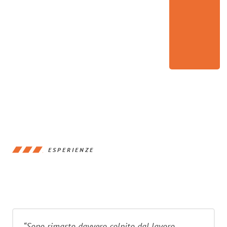
ESPERIENZE
“Sono rimasto davvero colpito dal lavoro