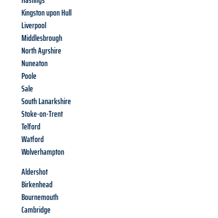
Hastings
Kingston upon Hull
Liverpool
Middlesbrough
North Ayrshire
Nuneaton
Poole
Sale
South Lanarkshire
Stoke-on-Trent
Telford
Watford
Wolverhampton
Aldershot
Birkenhead
Bournemouth
Cambridge