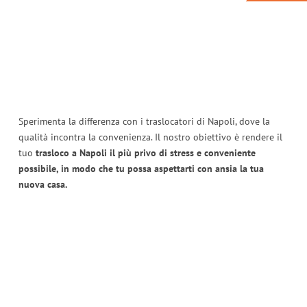
Sperimenta la differenza con i traslocatori di Napoli, dove la
qualità incontra la convenienza. Il nostro obiettivo è rendere il
tuo
trasloco a Napoli il più privo di stress e conveniente
possibile, in modo che tu possa aspettarti con ansia la tua
nuova casa.