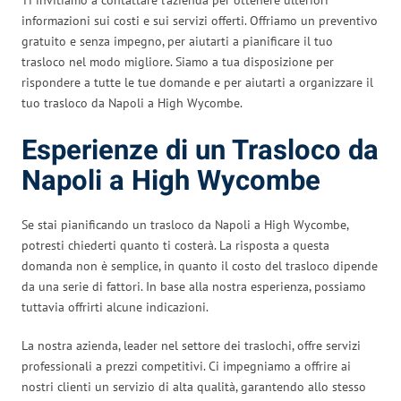
informazioni sui costi e sui servizi offerti. Offriamo un preventivo
gratuito e senza impegno, per aiutarti a pianificare il tuo
trasloco nel modo migliore. Siamo a tua disposizione per
rispondere a tutte le tue domande e per aiutarti a organizzare il
tuo trasloco da Napoli a High Wycombe.
Esperienze di un Trasloco da
Napoli a High Wycombe
Se stai pianificando un trasloco da Napoli a High Wycombe,
potresti chiederti quanto ti costerà. La risposta a questa
domanda non è semplice, in quanto il costo del trasloco dipende
da una serie di fattori. In base alla nostra esperienza, possiamo
tuttavia offrirti alcune indicazioni.
La nostra azienda, leader nel settore dei traslochi, offre servizi
professionali a prezzi competitivi. Ci impegniamo a offrire ai
nostri clienti un servizio di alta qualità, garantendo allo stesso