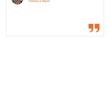
Trasloco a Napoli