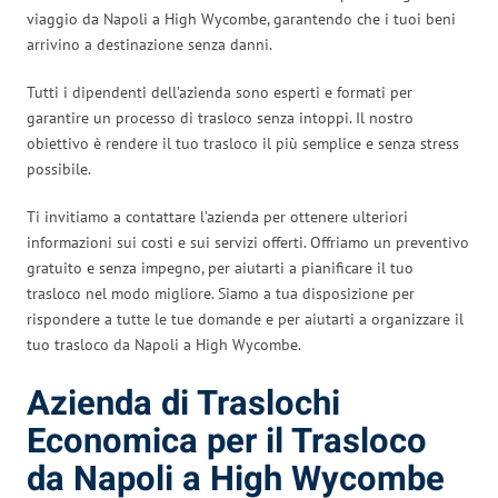
viaggio da Napoli a High Wycombe, garantendo che i tuoi beni
arrivino a destinazione senza danni.
Tutti i dipendenti dell’azienda sono esperti e formati per
garantire un processo di trasloco senza intoppi. Il nostro
obiettivo è rendere il tuo trasloco il più semplice e senza stress
possibile.
Ti invitiamo a contattare l’azienda per ottenere ulteriori
informazioni sui costi e sui servizi offerti. Offriamo un preventivo
gratuito e senza impegno, per aiutarti a pianificare il tuo
trasloco nel modo migliore. Siamo a tua disposizione per
rispondere a tutte le tue domande e per aiutarti a organizzare il
tuo trasloco da Napoli a High Wycombe.
Azienda di Traslochi
Economica per il Trasloco
da Napoli a High Wycombe