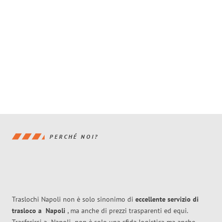
PERCHÉ NOI?
Traslochi Napoli non è solo sinonimo di
eccellente
servizio di
trasloco
a
Napoli
, ma anche di prezzi trasparenti ed equi.