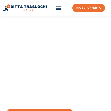
RICEVI OFFERTA
Ditta Traslochi Napoli
Servizi Traslochi Napoli
Costi e prezzi
TRASLOCHI NAPOLI
Traslochi Napoli
High Wycombe
Il tuo trasloco Napoli High Wycombe può essere così facile!
Sperimenta il nostro
servizio di prima classe
e assicurati i
migliori prezzi in Napoli
.
Richiedo ora la tua offerta personalizzata e fai il primo passo
verso un trasloco senza stress a High Wycombe