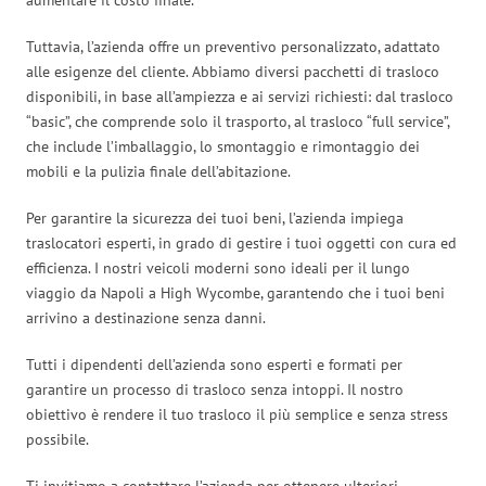
Tuttavia, l’azienda offre un preventivo personalizzato, adattato
alle esigenze del cliente. Abbiamo diversi pacchetti di trasloco
disponibili, in base all’ampiezza e ai servizi richiesti: dal trasloco
“basic”, che comprende solo il trasporto, al trasloco “full service”,
che include l’imballaggio, lo smontaggio e rimontaggio dei
mobili e la pulizia finale dell’abitazione.
Per garantire la sicurezza dei tuoi beni, l’azienda impiega
traslocatori esperti, in grado di gestire i tuoi oggetti con cura ed
efficienza. I nostri veicoli moderni sono ideali per il lungo
viaggio da Napoli a High Wycombe, garantendo che i tuoi beni
arrivino a destinazione senza danni.
Tutti i dipendenti dell’azienda sono esperti e formati per
garantire un processo di trasloco senza intoppi. Il nostro
obiettivo è rendere il tuo trasloco il più semplice e senza stress
possibile.
Ti invitiamo a contattare l’azienda per ottenere ulteriori