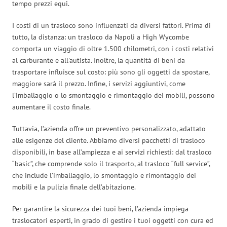
tempo prezzi equi.
I costi di un trasloco sono influenzati da diversi fattori. Prima di
tutto, la distanza: un trasloco da Napoli a High Wycombe
comporta un viaggio di oltre 1.500 chilometri, con i costi relativi
al carburante e all’autista. Inoltre, la quantità di beni da
trasportare influisce sul costo: più sono gli oggetti da spostare,
maggiore sarà il prezzo. Infine, i servizi aggiuntivi, come
l’imballaggio o lo smontaggio e rimontaggio dei mobili, possono
aumentare il costo finale.
Tuttavia, l’azienda offre un preventivo personalizzato, adattato
alle esigenze del cliente. Abbiamo diversi pacchetti di trasloco
disponibili, in base all’ampiezza e ai servizi richiesti: dal trasloco
“basic”, che comprende solo il trasporto, al trasloco “full service”,
che include l’imballaggio, lo smontaggio e rimontaggio dei
mobili e la pulizia finale dell’abitazione.
Per garantire la sicurezza dei tuoi beni, l’azienda impiega
traslocatori esperti, in grado di gestire i tuoi oggetti con cura ed