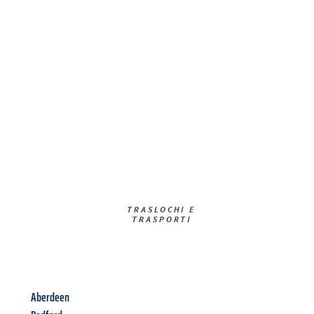
TRASLOCHI E
TRASPORTI​
Aberdeen