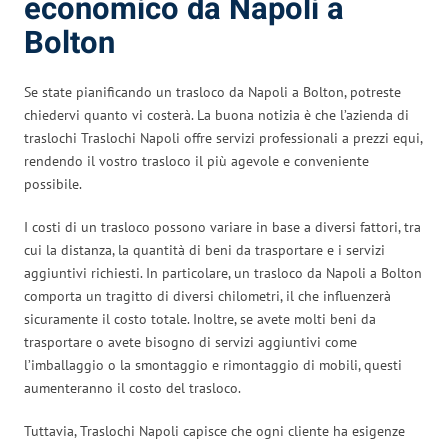
economico da Napoli a
Bolton
Se state pianificando un trasloco da Napoli a Bolton, potreste
chiedervi quanto vi costerà. La buona notizia è che l’azienda di
traslochi Traslochi Napoli offre servizi professionali a prezzi equi,
rendendo il vostro trasloco il più agevole e conveniente
possibile.
I costi di un trasloco possono variare in base a diversi fattori, tra
cui la distanza, la quantità di beni da trasportare e i servizi
aggiuntivi richiesti. In particolare, un trasloco da Napoli a Bolton
comporta un tragitto di diversi chilometri, il che influenzerà
sicuramente il costo totale. Inoltre, se avete molti beni da
trasportare o avete bisogno di servizi aggiuntivi come
l’imballaggio o la smontaggio e rimontaggio di mobili, questi
aumenteranno il costo del trasloco.
Tuttavia, Traslochi Napoli capisce che ogni cliente ha esigenze