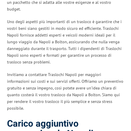
un pacchetto che si adatta alle vostre esigenze e al vostro
budget.
Uno degli aspetti più importanti di un trasloco è garantire che i
vostri beni siano gestiti in modo sicuro ed efficiente. Traslochi
Napoli fornisce addetti esperti e veicoli moderni ideali per il
lungo viaggio da Napoli a Bolton, assicurando che nulla venga
danneggiato durante il trasporto. Tutti i dipendenti di Traslochi
Napoli sono esperti e formati per garantire un processo di
trasloco senza problemi.
Invitiamo a contattare Traslochi Napoli per maggiori
informazioni sui costi e sui servizi offerti. Offriamo un preventivo
gratuito e senza impegno, così potete avere un’idea chiara di
quanto costerà il vostro trasloco da Napoli a Bolton. Siamo qui
per rendere il vostro trasloco il più semplice e senza stress
possibile.
Carico aggiuntivo