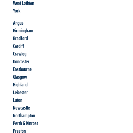
West Lothian
York
Angus
Birmingham
Bradford
Cardiff
Crawley
Doncaster
Eastbourne
Glasgow
Highland
Leicester
Luton
Newcastle
Northampton
Perth & Kinross
Preston